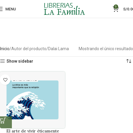
0
MENU
S/
0.0
Inicio
Autor del producto
Dalai Lama
Mostrando el único resultado
Show sidebar
El arte de vivir éticamente