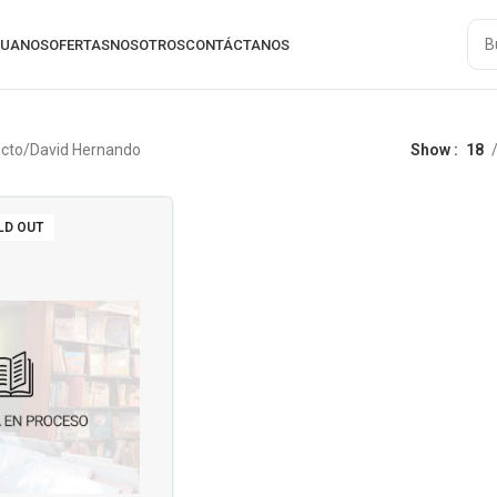
RUANOS
OFERTAS
NOSOTROS
CONTÁCTANOS
ucto
David Hernando
Show
18
LD OUT