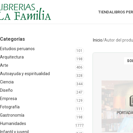
TIENDA
LIBROS PE
Categorías
Inicio
Autor del prod
Estudios peruanos
101
Arquitectura
198
SO
Arte
406
Autoayuda y espiritualidad
328
Ciencia
344
Diseño
247
Empresa
129
Fotografía
111
Gastronomía
198
Humanidades
1777
Infantil y juvenil