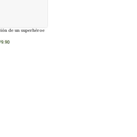
ción de un superhéroe
/
9.90