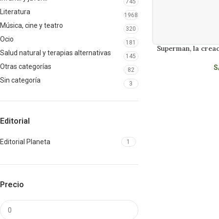
745
Literatura
1968
Música, cine y teatro
320
Ocio
181
Superman, la crea
LEER MÁS
Salud natural y terapias alternativas
145
Otras categorías
S
82
Sin categoría
3
Editorial
Editorial Planeta
1
Precio