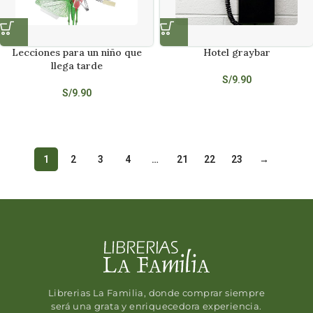
Lecciones para un niño que
Hotel graybar
llega tarde
S/
9.90
S/
9.90
1
2
3
4
…
21
22
23
→
Librerias La Familia, donde comprar siempre
será una grata y enriquecedora experiencia.