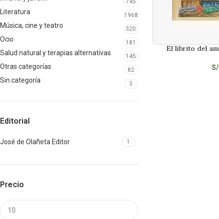
745
Literatura
1968
Música, cine y teatro
320
Ocio
181
El librito del a
AÑADIR AL CARRITO
Salud natural y terapias alternativas
145
Otras categorías
S/
82
Sin categoría
3
Editorial
José de Olañeta Editor
1
Precio