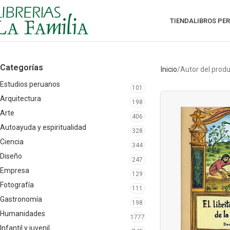
TIENDA
LIBROS PE
Categorías
Inicio
Autor del prod
Estudios peruanos
101
Arquitectura
198
Arte
406
Autoayuda y espiritualidad
328
Ciencia
344
Diseño
247
Empresa
129
Fotografía
111
Gastronomía
198
Humanidades
1777
Infantil y juvenil