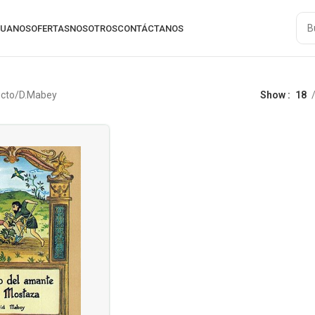
RUANOS
OFERTAS
NOSOTROS
CONTÁCTANOS
ucto
D.Mabey
Show
18