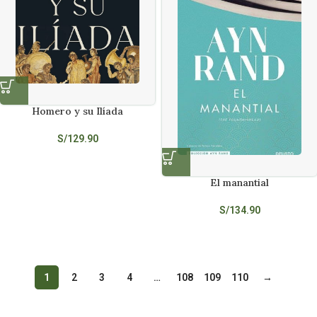
Homero y su Ilíada
S/
129.90
El manantial
S/
134.90
1
2
3
4
…
108
109
110
→