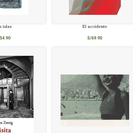
s islas
El accidente
AÑADIR AL CARRITO
54.90
S/
69.90