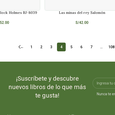
rlock Holmes BJ-8039
Las minas del rey Salomón
AÑADIR AL CARRITO
52.00
S/
42.00
←
1
2
3
4
5
6
7
…
108
¡Suscríbete y descubre
nuevos libros de lo que más
Nunca te e
te gusta!