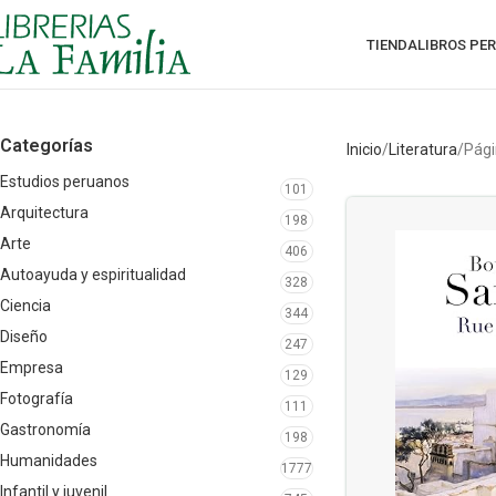
TIENDA
LIBROS PE
Categorías
Inicio
Literatura
Pági
Estudios peruanos
101
Arquitectura
198
Arte
406
Autoayuda y espiritualidad
328
Ciencia
344
Diseño
247
Empresa
129
Fotografía
111
Gastronomía
198
Humanidades
1777
Infantil y juvenil