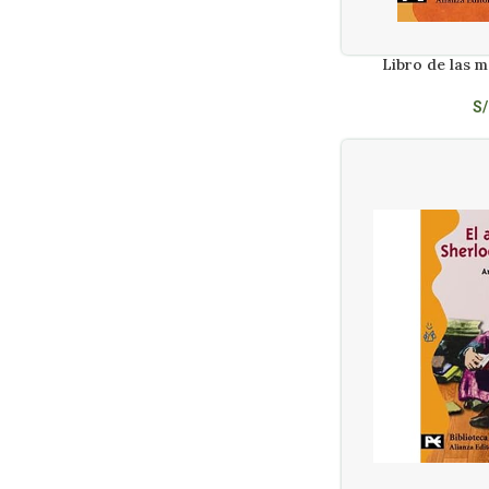
Amado Jorge
2
Amanda Lovelace
2
Libro de las m
AÑADIR AL CARRITO
Ampuero Fernando
2
Andersen Hans C.
1
S/
Andersen Hans Christian
1
Anderson Kent
1
Anderson Poul
2
Andrade Amalia
1
Andrade Gamboa Julio Corso Hugo
1
Andrea Mejía
1
Andrés Caicedo Estela
1
Ángela Becerra
1
Angelo Silesio
1
Angelus Silesius
1
Angioy De Rosella
1
Anna Todd
2
Anne Brontë
1