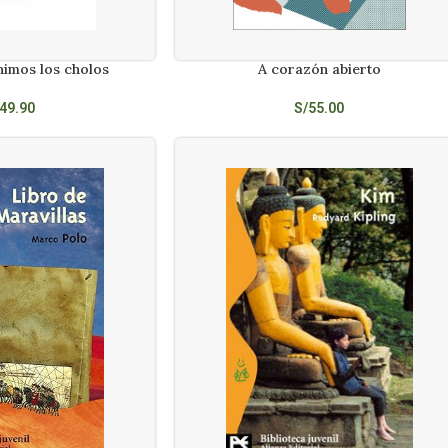
imos los cholos
A corazón abierto
AÑADIR AL CARRITO
49.90
S/
55.00