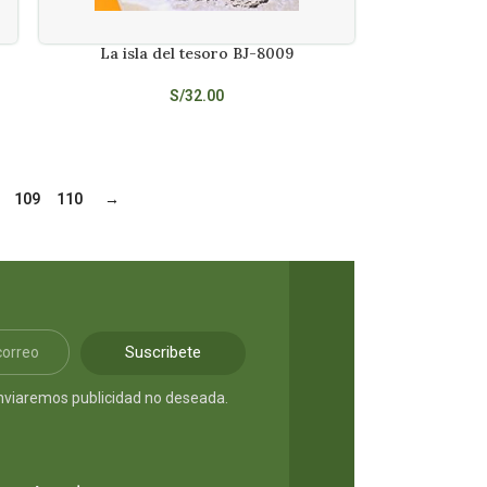
La isla del tesoro BJ-8009
AÑADIR AL CARRITO
S/
32.00
109
110
→
Suscribete
nviaremos publicidad no deseada.