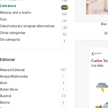
745
Literatura
1968
Música, cine y teatro
320
Ocio
181
Rue
AÑADIR AL CARRITO
Salud natural y terapias alternativas
145
Otras categorías
S/
82
Sin categoría
3
Editorial
Alianza Editorial
757
Anaya Multimedia
1
Ariel
3
Astier libros
1
Austral
24
Blume
6