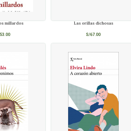
los millardos
Las orillas dichosas
AÑADIR AL CARRITO
53.00
S/
67.00