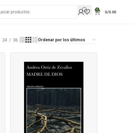
0
S/
0.00
24
36