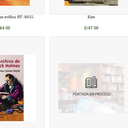
aravillas BT-8055
Kim
AÑADIR AL CARRITO
64.00
S/
47.00