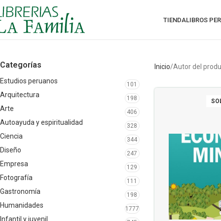
TIENDA
LIBROS PE
Categorías
Inicio
Autor del prod
Estudios peruanos
101
Arquitectura
198
SO
Arte
406
Autoayuda y espiritualidad
328
Ciencia
344
Diseño
247
Empresa
129
Fotografía
111
Gastronomía
198
Humanidades
1777
Infantil y juvenil