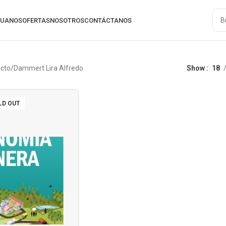
RUANOS
OFERTAS
NOSOTROS
CONTÁCTANOS
ucto
Dammert Lira Alfredo
Show
18
LD OUT