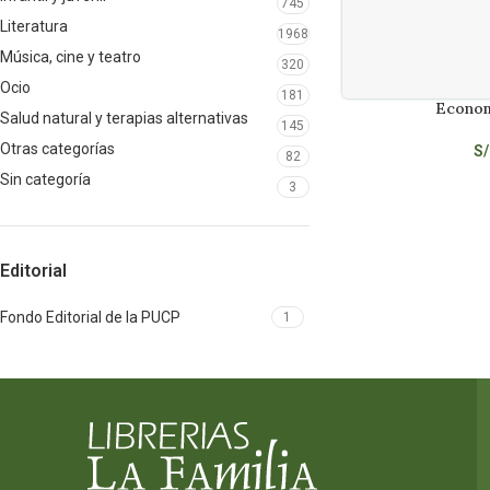
745
Literatura
1968
Música, cine y teatro
320
Ocio
181
Econom
LEER MÁS
Salud natural y terapias alternativas
145
Otras categorías
S/
82
Sin categoría
3
Editorial
Fondo Editorial de la PUCP
1