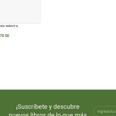
ía minera
70.00
¡Suscríbete y descubre
nuevos libros de lo que más