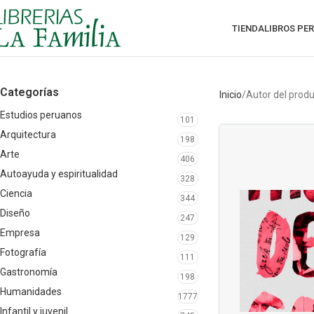
TIENDA
LIBROS PE
Categorías
Inicio
Autor del prod
Estudios peruanos
101
Arquitectura
198
Arte
406
Autoayuda y espiritualidad
328
Ciencia
344
Diseño
247
Empresa
129
Fotografía
111
Gastronomía
198
Humanidades
1777
Infantil y juvenil