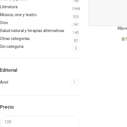
745
Literatura
1968
Música, cine y teatro
320
Ocio
181
Hijos
AÑADIR AL CARRITO
Salud natural y terapias alternativas
145
Otras categorías
S/
82
Sin categoría
3
Editorial
Ariel
1
Precio