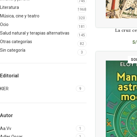
745
Literatura
1968
Música, cine y teatro
320
Ocio
181
La cruz ce
AÑADIR AL CARRITO
Salud natural y terapias alternativas
145
Otras categorías
S/
82
Sin categoría
3
SO
Editorial
KIER
9
Autor
Aa.Vv
1
Adler Oscar
1