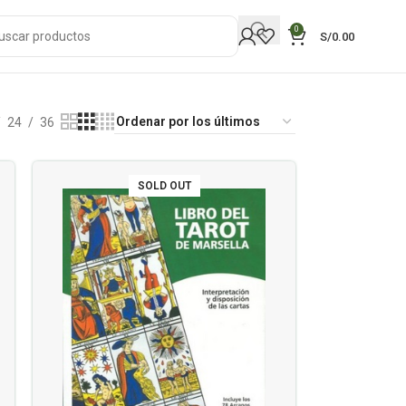
0
S/
0.00
24
36
SOLD OUT