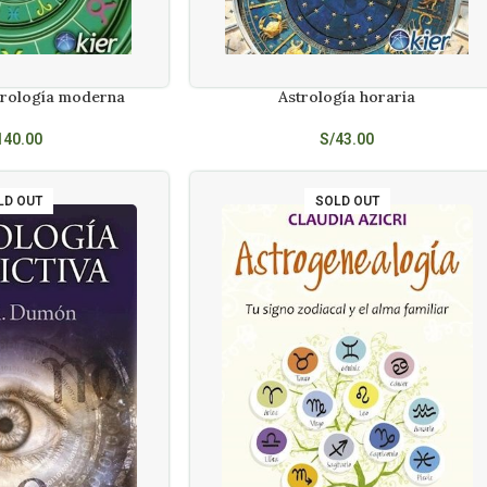
trología moderna
Astrología horaria
LEER MÁS
140.00
S/
43.00
LD OUT
SOLD OUT