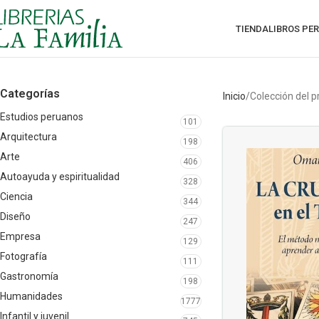
TIENDA
LIBROS PE
Categorías
Inicio
Colección del 
Estudios peruanos
101
Arquitectura
198
Arte
406
Autoayuda y espiritualidad
328
Ciencia
344
Diseño
247
Empresa
129
Fotografía
111
Gastronomía
198
Humanidades
1777
Infantil y juvenil