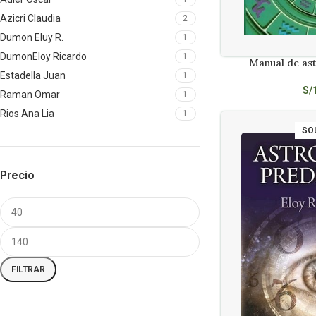
Azicri Claudia
2
Dumon Eluy R.
1
DumonEloy Ricardo
1
Manual de as
LEER MÁS
Estadella Juan
1
S/
Raman Omar
1
Rios Ana Lia
1
SO
Precio
FILTRAR