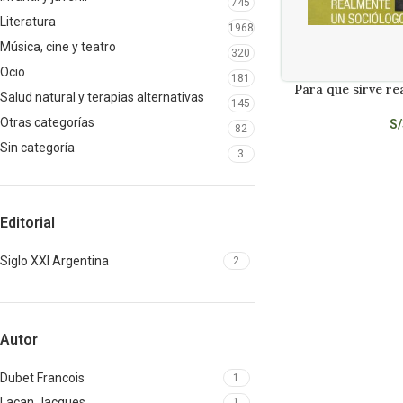
745
Literatura
1968
Música, cine y teatro
320
Ocio
181
Para que sirve re
LEER MÁS
Salud natural y terapias alternativas
145
Otras categorías
S/
82
Sin categoría
3
Editorial
Siglo XXI Argentina
2
Autor
Dubet Francois
1
Lacan Jacques
1