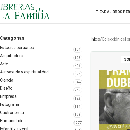
TIENDA
LIBROS PE
Categorías
Inicio
Colección del 
Estudios peruanos
101
Arquitectura
198
SO
Arte
406
Autoayuda y espiritualidad
328
Ciencia
344
Diseño
247
Empresa
129
Fotografía
111
Gastronomía
198
Humanidades
1777
Infantil y juvenil