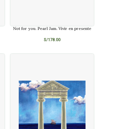
Not for you. Pearl Jam. Vivir en presente
AÑADIR AL CARRITO
S/
178.00