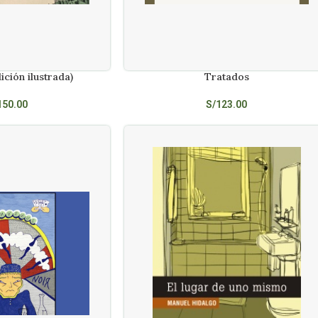
ción ilustrada)
Tratados
AÑADIR AL CARRITO
150.00
S/
123.00