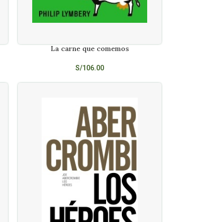
La carne que comemos
AÑADIR AL CARRITO
S/
106.00