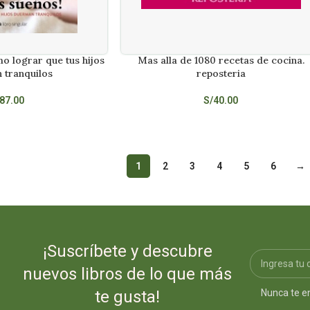
o lograr que tus hijos
Mas alla de 1080 recetas de cocina.
AÑADIR AL CARRITO
 tranquilos
reposteria
87.00
S/
40.00
1
2
3
4
5
6
→
¡Suscríbete y descubre
nuevos libros de lo que más
Nunca te e
te gusta!