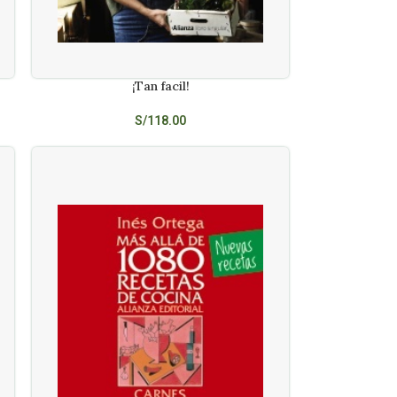
¡Tan facil!
AÑADIR AL CARRITO
S/
118.00