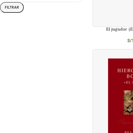
Coste, Xavier
1
FILTRAR
De Valdes Alfonso
1
De Wever Anuna Gantois Kyra
1
Debray, Laurence
1
El jugador (E
AÑADIR AL CARRITO
Delgado Carlos
1
S/
Diaz Yubero, Ismael
1
Dostoyevski Fiodor
1
Dunn, Rob
1
Dunn, Rob; Sanchez, Monica
1
Edmondson, Simon
1
Eire
2
Femenias Ferra Carlos
1
Feynman Richard P.
1
Finkielkrant Alain
1
Finkielkraut Alain De Fontenay
1
Elisabeth
Finkielkraut, Alain
1