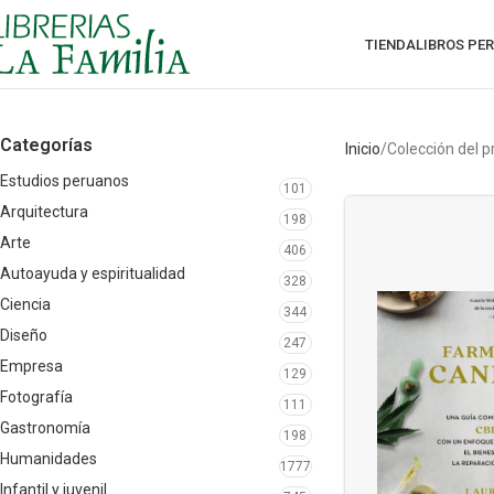
TIENDA
LIBROS PE
Categorías
Inicio
Colección del 
Estudios peruanos
101
Arquitectura
198
Arte
406
Autoayuda y espiritualidad
328
Ciencia
344
Diseño
247
Empresa
129
Fotografía
111
Gastronomía
198
Humanidades
1777
Infantil y juvenil