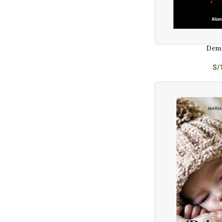
Khadra Yasmina
1
Lamas, Rafael
1
Lopez-Seivane, Francisco
1
Lymbery Philip
1
Dem
AÑADIR AL CARRITO
Maalouf Amin
2
Machado Antonio
1
S/
Marías, Julián
2
Mcgrath, Titania
2
Miller, Ben
1
Mishima Yukio
1
Mora Francisco
1
Murillo Lopez, Pablo
1
New Scientist
2
Newton Isaac
1
Ortega Ines
6
Paltrow Gwyneth
1
Papadatos Alecos Kawa Abraham
1