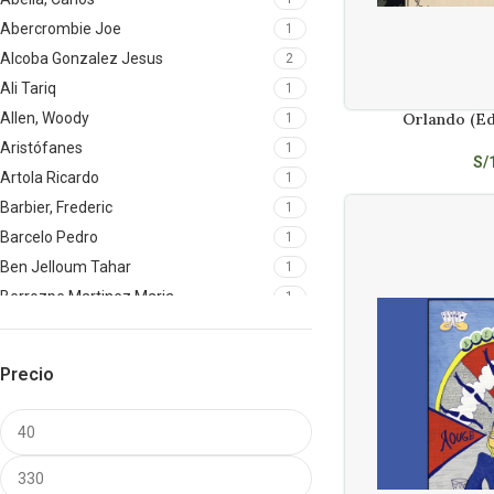
Abercrombie Joe
1
Alcoba Gonzalez Jesus
2
Ali Tariq
1
Allen, Woody
Orlando (Edi
1
AÑADIR AL CARRITO
Aristófanes
1
S/
Artola Ricardo
1
Barbier, Frederic
1
Barcelo Pedro
1
Ben Jelloum Tahar
1
Berrozpe Martinez Maria
1
Buijsman Stefan
1
Buoninconti, Francesca
1
Precio
ButtnerNils
1
Canovas Sanchez Francisco
1
Cole, Mike
1
Connolly, Ray
1