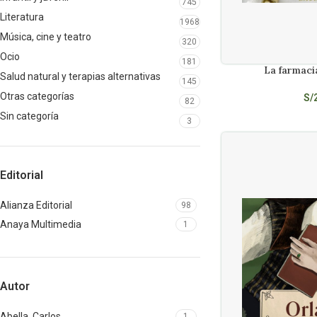
745
Literatura
1968
Música, cine y teatro
320
Ocio
181
La farmaci
AÑADIR AL CARRITO
Salud natural y terapias alternativas
145
Otras categorías
S/
82
Sin categoría
3
Editorial
Alianza Editorial
98
Anaya Multimedia
1
Autor
Abella, Carlos
1