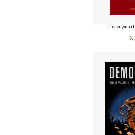
Galan Vioque, Guillermo (Ed)
1
Galilei Galileo
1
Garcia Del Rio Fernando
1
Hieronymus b
AÑADIR AL CARRITO
García Fernández, Oscar
1
Garcia Martinez, Chema
1
S/
Gentile, Emilio
1
Givony Ronen
1
Goldberg, Danny
1
Graham David Robertson
1
Gustafson Niklas
1
Hidalgo Manuel
2
Homero
1
Jayyam Omar
1
Jouary, Jean-Paul
1
Kemp Martin
1
Kepler, Johannes
1