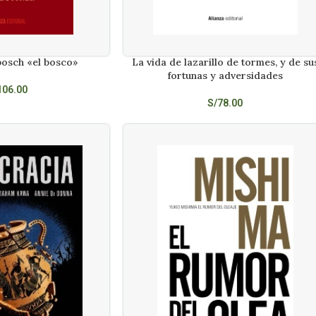
osch «el bosco»
La vida de lazarillo de tormes, y de su
AÑADIR AL CARRITO
fortunas y adversidades
106.00
S/
78.00