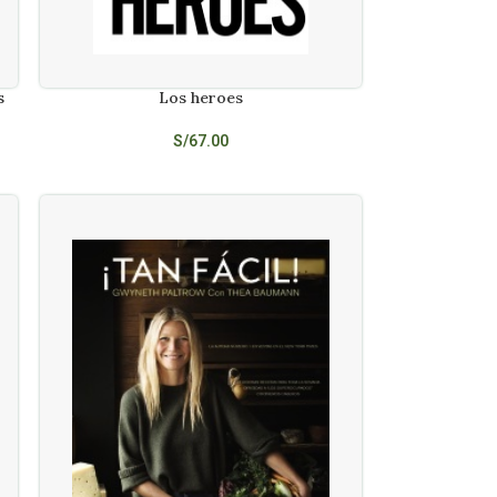
s
Los heroes
AÑADIR AL CARRITO
S/
67.00