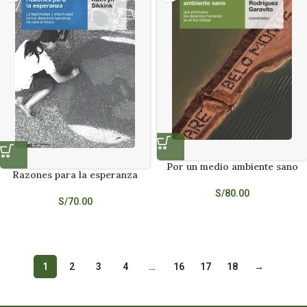
Por un medio ambiente sano
Razones para la esperanza
S/
80.00
S/
70.00
1
2
3
4
…
16
17
18
→