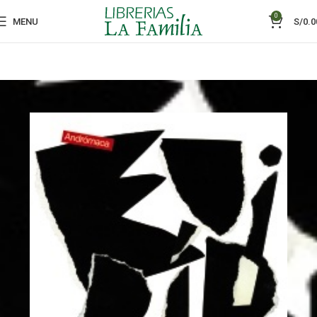
0
MENU
S/
0.0