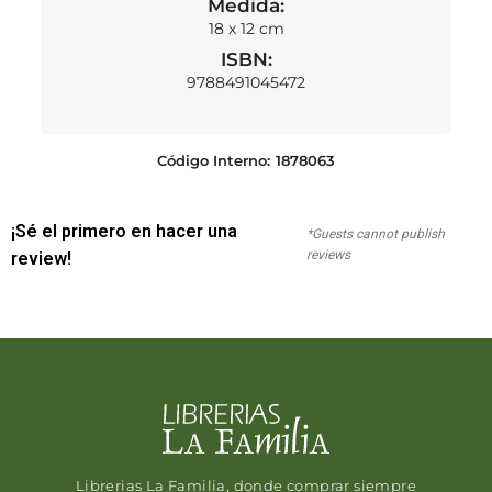
Medida:
18 x 12 cm
ISBN:
9788491045472
Código Interno:
1878063
¡Sé el primero en hacer una
*Guests cannot publish
reviews
review!
Librerias La Familia, donde comprar siempre