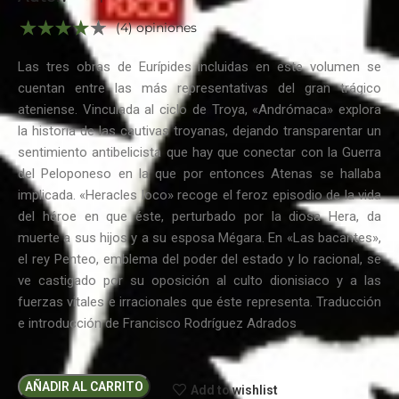
(4) opiniones
Las tres obras de Eurípides incluidas en este volumen se
cuentan entre las más representativas del gran trágico
ateniense. Vinculada al ciclo de Troya, «Andrómaca» explora
la historia de las cautivas troyanas, dejando transparentar un
sentimiento antibelicista que hay que conectar con la Guerra
del Peloponeso en la que por entonces Atenas se hallaba
implicada. «Heracles loco» recoge el feroz episodio de la vida
del héroe en que éste, perturbado por la diosa Hera, da
muerte a sus hijos y a su esposa Mégara. En «Las bacantes»,
el rey Penteo, emblema del poder del estado y lo racional, se
ve castigado por su oposición al culto dionisiaco y a las
fuerzas vitales e irracionales que éste representa. Traducción
e introducción de Francisco Rodríguez Adrados
AÑADIR AL CARRITO
Add to wishlist