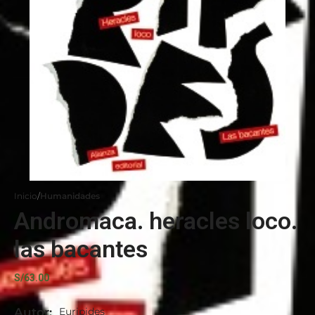
Inicio
Humanidades
Andromaca. heracles loco.
las bacantes
S/
63.00
Autor:
Euripides