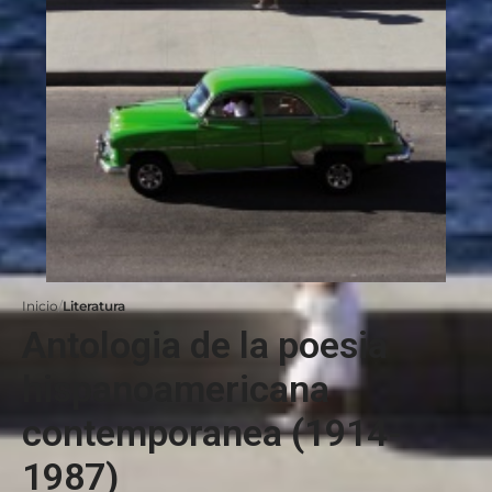
Inicio
Literatura
Antologia de la poesia
hispanoamericana
contemporanea (1914-
1987)