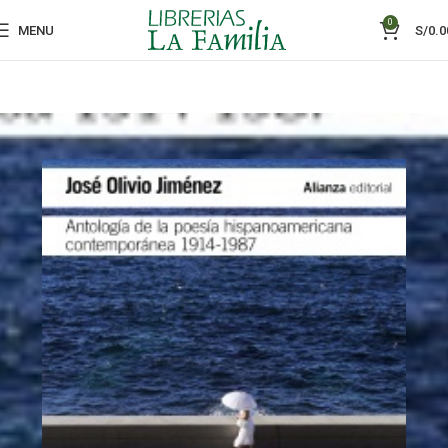
0
MENU
S/
0.0