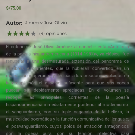
S/
75.00
Autor:
Jimenez Jose Olivio
(4) opiniones
El criterio de José Olivio Jiménez al concebir esta «Antología
de la poesía hispanoamericana (1914-1987)», ya clásica, fue
renunciar a una desmesurada extensión del panorama de
nombres y corrientes, que la hubieran convertido en un
muestrario inoperante, y dedicar a los creadores incluidos en
la recopilación el espacio suficiente para que sus voces
puedan ser debidamente apreciadas. En el volumen se
recogen las principales corrientes de la poesía
hispanoamericana inmediatamente posterior al modernismo:
el vanguardismo, con su triple negación de la belleza, la
musicalidad poemática y la función comunicativa del lenguaje;
el posvanguardismo, cuyos polos de atracción antagónicos
son la poesía pura, con su tensión intelectiva casi