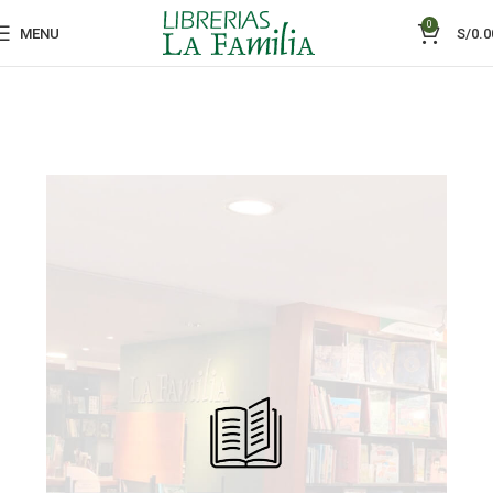
0
MENU
S/
0.0