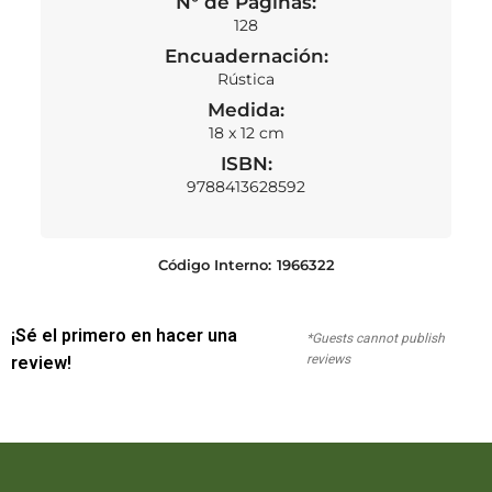
N° de Páginas:
128
Encuadernación:
Rústica
Medida:
18 x 12 cm
ISBN:
9788413628592
Código Interno:
1966322
¡Sé el primero en hacer una
*Guests cannot publish
reviews
review!