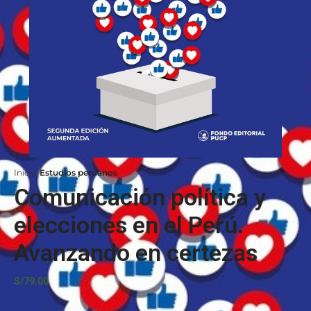
Inicio
Estudios peruanos
Comunicación política y
elecciones en el Perú.
Avanzando en certezas
S/
79.00