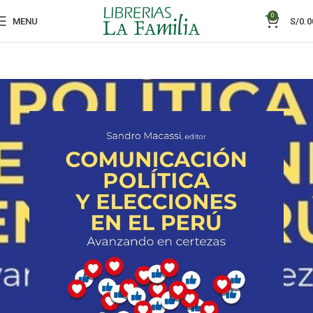
0
MENU
S/
0.0