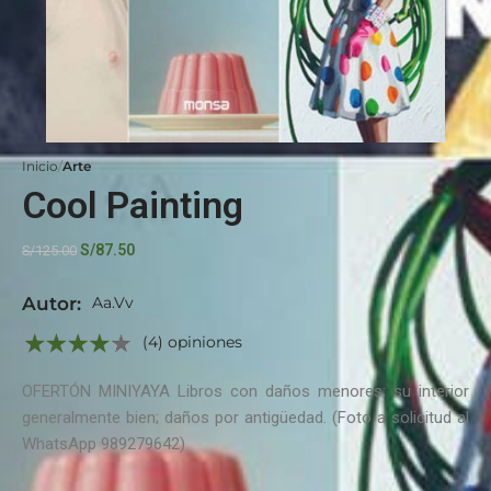
Inicio
Arte
Cool Painting
S/
87.50
S/
125.00
Autor:
Aa.Vv
(4) opiniones
OFERTÓN MINIYAYA Libros con daños menores; su interior
generalmente bien; daños por antigüedad. (Foto a solicitud al
WhatsApp 989279642)