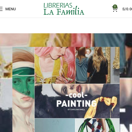
0
MENU
S/
0.0