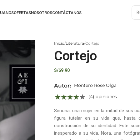
RUANOS
OFERTAS
NOSOTROS
CONTÁCTANOS
Inicio
Literatura
Cortejo
Cortejo
S/
69.90
Autor:
Montero Rose Olga
(4) opiniones
Simona, una mujer en la mitad de sus cu
figura tutelar en su vida que, hasta 
construcción de su identidad. Este suc
inesperado a su vida. Nora, una fotógr