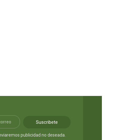
Terrible accidente del alma
LEER MÁS
S/
9.90
Suscribete
nviaremos publicidad no deseada.