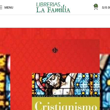
0
MENU
S/
0.0