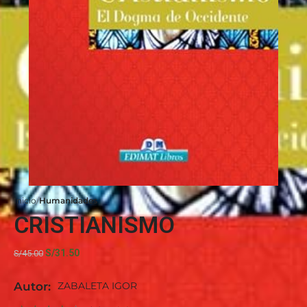
Inicio
Humanidades
CRISTIANISMO
S/
31.50
S/
45.00
Autor:
ZABALETA IGOR