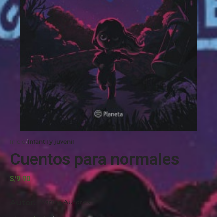
Inicio
Infantil y juvenil
Cuentos para normales
S/
9.90
Autor:
Varios Autores