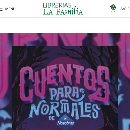
0
MENU
S/
0.0