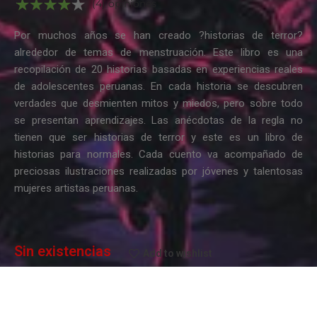
(4) opiniones
Por muchos años se han creado ?historias de terror?
alrededor de temas de menstruación. Este libro es una
recopilación de 20 historias basadas en experiencias reales
de adolescentes peruanas. En cada historia se descubren
verdades que desmienten mitos y miedos, pero sobre todo
se presentan aprendizajes. Las anécdotas de la regla no
tienen que ser historias de terror y este es un libro de
historias para normales. Cada cuento va acompañado de
preciosas ilustraciones realizadas por jóvenes y talentosas
mujeres artistas peruanas.
Sin existencias
Add to wishlist