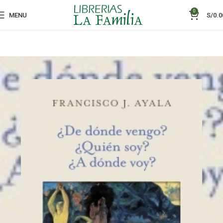
0
MENU
S/
0.0