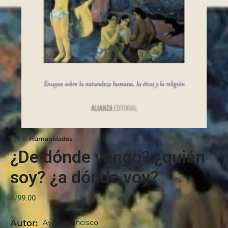
Inicio
Humanidades
¿De dónde vengo? ¿quién
soy? ¿a dónde voy?
S/
99.00
Autor:
Ayala Francisco