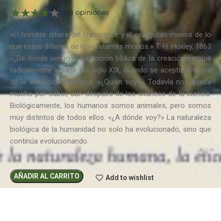
(4) opiniones
«El hombre difiere del chimpancé y el orangután menos de lo
que estos difieren de los restantes monos.» T. H. Huxley, 1863
«¿De dónde vengo?» La noción bíblica de la creación cambia
radicalmente a partir del siglo XIX, cuando se acepta la teoría
de la evolución biológica. «¿Quién soy?» Todavía nos queda
mucho por saber, aun después de los avances de la ciencia.
Biológicamente, los humanos somos animales, pero somos
muy distintos de todos ellos. «¿A dónde voy?» La naturaleza
biológica de la humanidad no solo ha evolucionado, sino que
continúa evolucionando.
AÑADIR AL CARRITO
Add to wishlist