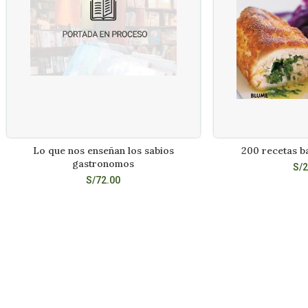
Lo que nos enseñan los sabios
200 recetas ba
LEER MÁS
AÑADIR A
gastronomos
S/
2
S/
72.00