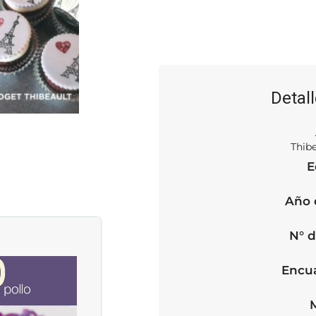
Detall
Thib
E
Año 
N° d
SOLD OUT
Encu