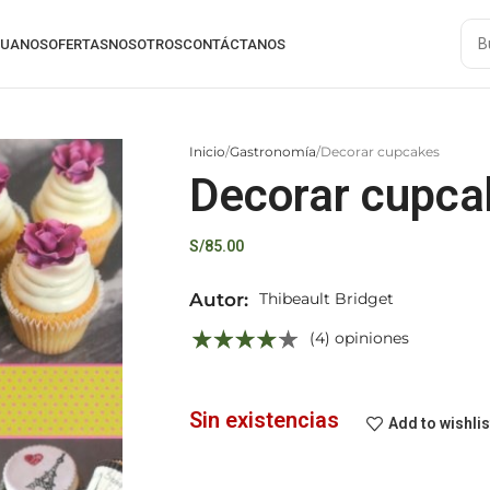
RUANOS
OFERTAS
NOSOTROS
CONTÁCTANOS
Inicio
Gastronomía
Decorar cupcakes
Decorar cupca
S/
85.00
Autor:
Thibeault Bridget
(4) opiniones
Sin existencias
Add to wishlis