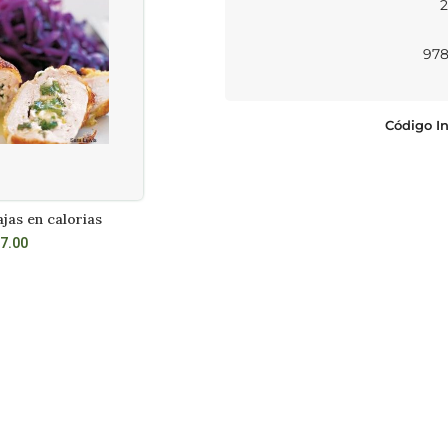
2
978
Código In
jas en calorias
500 pizas y panes planos
L CARRITO
LEER MÁS
7.00
S/
55.00