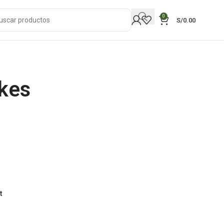
0
S/
0.00
kes
t