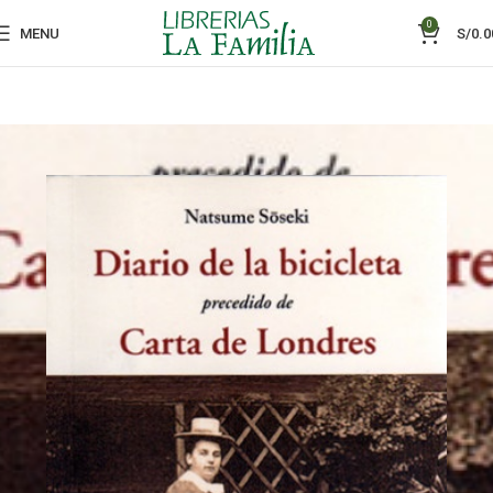
0
MENU
S/
0.0