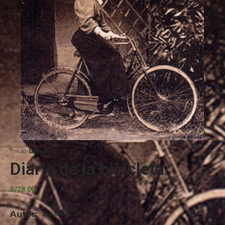
Inicio
Literatura
Diario de la bicicleta
S/
28.00
Autor:
Soseki Natsume