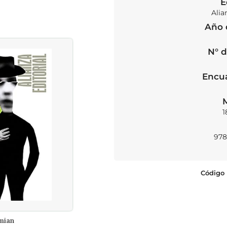
E
Alia
Año 
N° d
SOLD OUT
Encu
1
978
Código 
mian
La palabra del mudo i
L CARRITO
LEER MÁS