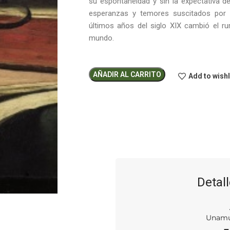
su espontaneidad y sin la expectativa de
esperanzas y temores suscitados por la
últimos años del siglo XIX cambió el r
mundo.
AÑADIR AL CARRITO
Add to wishl
Detall
Unamu