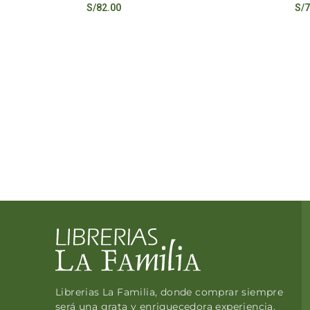
S/
82.00
S/
7
Librerias La Familia, donde comprar siempre
será una grata y enriquecedora experiencia.