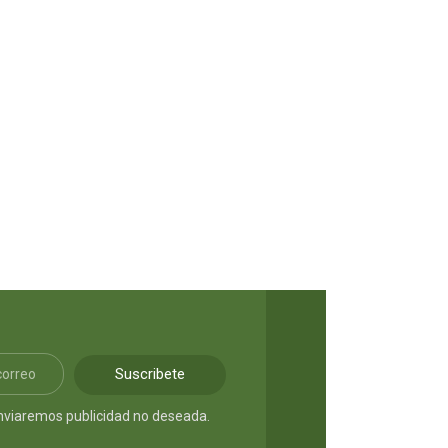
ganas de llorar
S/
9.90
Suscribete
nviaremos publicidad no deseada.