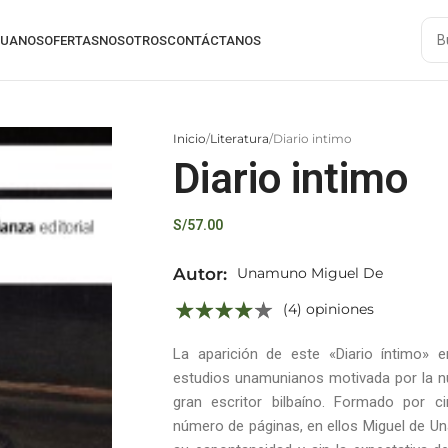
RUANOS
OFERTAS
NOSOTROS
CONTÁCTANOS
Inicio
Literatura
Diario intimo
Diario intimo
S/
57.00
Autor:
Unamuno Miguel De
(4) opiniones
La aparición de este «Diario íntimo»
estudios unamunianos motivada por la nue
gran escritor bilbaíno. Formado por 
número de páginas, en ellos Miguel de U