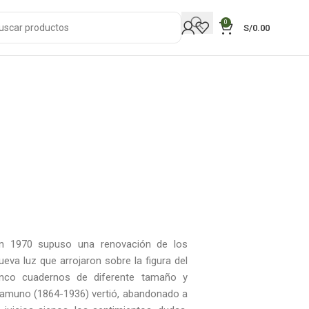
0
S/
0.00
 en 1970 supuso una renovación de los
va luz que arrojaron sobre la figura del
cinco cuadernos de diferente tamaño y
namuno (1864-1936) vertió, abandonado a