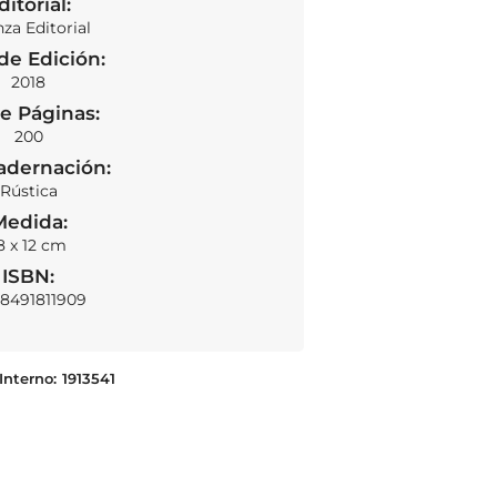
ditorial:
nza Editorial
de Edición:
2018
e Páginas:
SOLD OUT
200
adernación:
Rústica
Medida:
8 x 12 cm
ISBN:
8491811909
Interno:
1913541
A veces estoy contenta, pero tengo
LEER MÁS