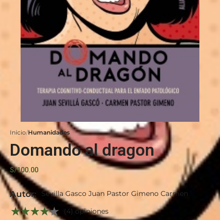
Inicio
Humanidades
Domando al dragon
S/
100.00
Autor:
Sevilla Gasco Juan Pastor Gimeno Carmen
(4) opiniones