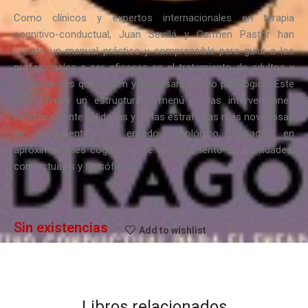
Como clínicos y expertos internacionales en terapia
cognitivo-conductual, Juan Sevillá y Carmen Pastor han
creado un manual práctico y comprensible para guiar a los
profesionales a ser eficaces en el tratamiento de adultos y
adolescentes que sufren y expresan enfado patológico. Este
libro ofrece un estructurado menú de las intervenciones
científicamente validadas y de las estrategias más novedosas
de tratamiento del enfado patológico, basadas en
aproximaciones cognitivas, de entrenamiento de habilidades,
conductuales y filosóficas.
Sin existencias
Add to wishlist
Libros relacionados