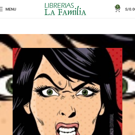
0
MENU
S/
0.0