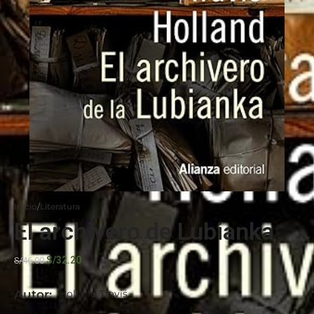
Inicio
Literatura
El archivero de Lubianka
S/
32.20
S/
46.00
Autor:
Holland Travis