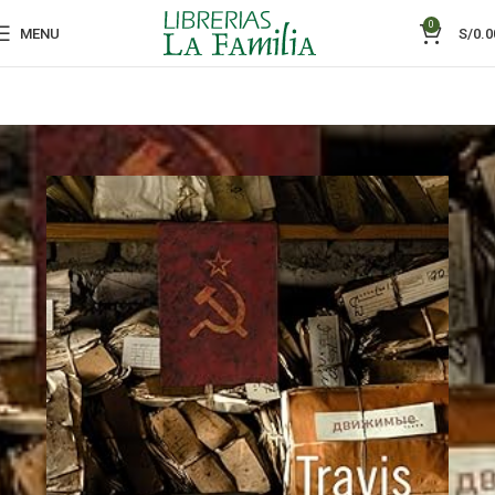
0
MENU
S/
0.0