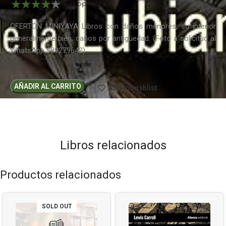
(4) opiniones
OFERTÓN MINIYAYA Libros con daños menores; su interior
generalmente bien; daños por antigüedad. (Foto a solicitud al
WhatsApp 989279642)
AÑADIR AL CARRITO
Add to wishlist
Libros relacionados
Productos relacionados
SOLD OUT