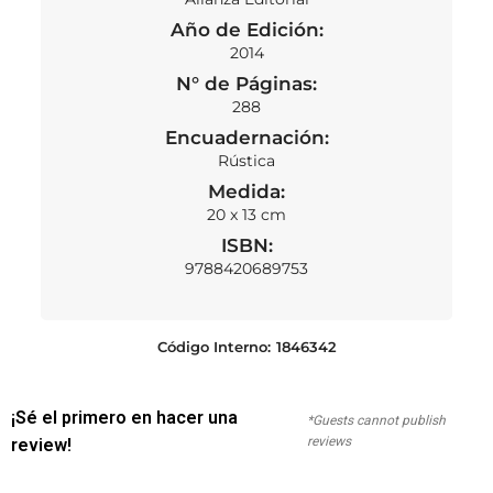
Año de Edición:
2014
N° de Páginas:
288
Encuadernación:
Rústica
Medida:
20 x 13 cm
ISBN:
9788420689753
Código Interno:
1846342
¡Sé el primero en hacer una
*Guests cannot publish
reviews
review!