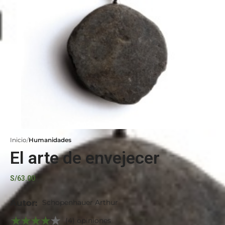
Inicio
Humanidades
El arte de envejecer
S/
63.00
Autor:
Schopenhauer Arthur
(4) opiniones