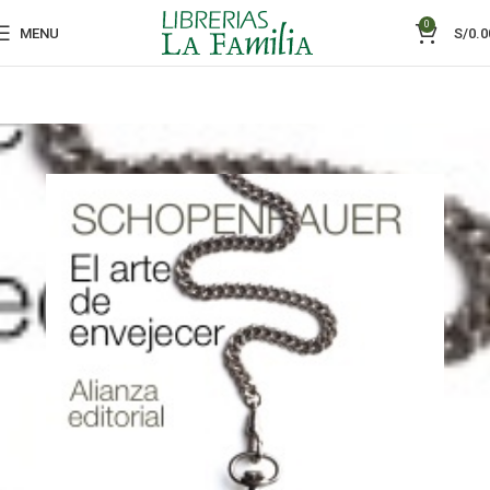
0
MENU
S/
0.0