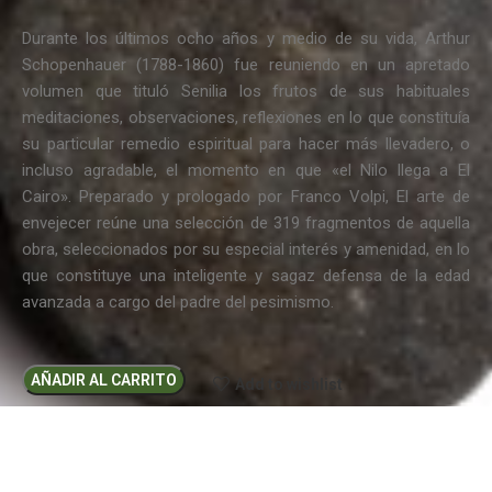
Durante los últimos ocho años y medio de su vida, Arthur
Schopenhauer (1788-1860) fue reuniendo en un apretado
volumen que tituló Senilia los frutos de sus habituales
meditaciones, observaciones, reflexiones en lo que constituía
su particular remedio espiritual para hacer más llevadero, o
incluso agradable, el momento en que «el Nilo llega a El
Cairo». Preparado y prologado por Franco Volpi, El arte de
envejecer reúne una selección de 319 fragmentos de aquella
obra, seleccionados por su especial interés y amenidad, en lo
que constituye una inteligente y sagaz defensa de la edad
avanzada a cargo del padre del pesimismo.
AÑADIR AL CARRITO
Add to wishlist