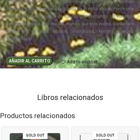
tempestuosos hasta bosques resplandecientes y estrellas
fugaces. Esta observación guiada de la naturaleza ofrece una
forma totalmente nueva de contemplar el mundo. Un increíble
compendio de la historia del mundo que nos rodea, contada a
través de pinturas, dibujos, esculturas, textiles y artes
decorativas.
AÑADIR AL CARRITO
Add to wishlist
Libros relacionados
Productos relacionados
SOLD OUT
SOLD OUT