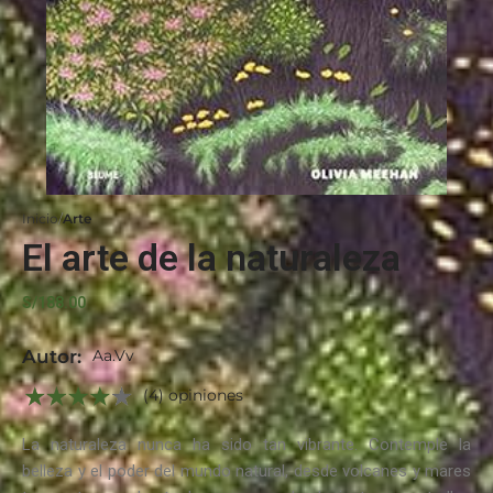
Inicio
Arte
El arte de la naturaleza
S/
188.00
Autor:
Aa.Vv
(4) opiniones
La naturaleza nunca ha sido tan vibrante. Contemple la
belleza y el poder del mundo natural, desde volcanes y mares