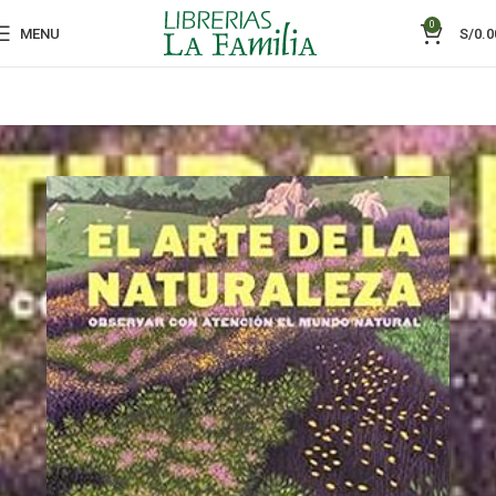
0
MENU
S/
0.0