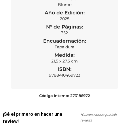
Blume
Año de Edición:
2025
N° de Páginas:
352
Encuadernación:
Tapa dura
Medida:
21,5 x 27,5 cm
ISBN:
9788410469723
Código Interno:
273186972
¡Sé el primero en hacer una
*Guests cannot publish
reviews
review!