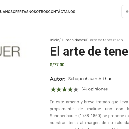
RUANOS
OFERTAS
NOSOTROS
CONTÁCTANOS
Inicio
Humanidades
El arte de tener razon
El arte de tene
S/
77.00
Autor:
Schopenhauer Arthur
(4) opiniones
En este ameno y breve tratado que lleva 
propiamente, de «salirse uno con l
Schopenhauer (1788-1860) se propone ex
nuestras tesis al margen de su falseda