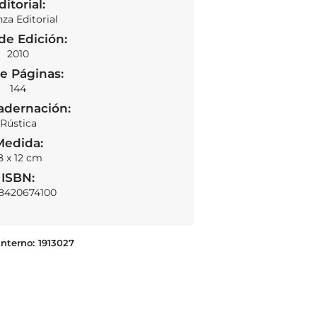
ditorial:
nza Editorial
de Edición:
2010
e Páginas:
144
adernación:
Rústica
Medida:
8 x 12 cm
ISBN:
8420674100
Interno:
1913027
Ahora, feminismo
AÑADIR AL CARRITO