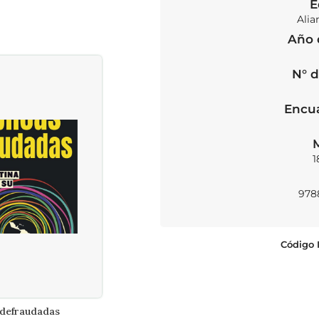
E
Alia
Año 
N° d
Encu
1
978
Código 
 defraudadas
Historia de la sexualidad 2
L CARRITO
AÑADIR AL CARRITO