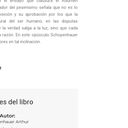
en el ensayo que clausura el volumen
ndador del pesimismo señala que no es lo
sición y su aprobación por los que la
tural del ser humano, en las disputas
 la verdad salga a la luz, sino que cada
la razón. En este opúsculo Schopenhauer
res en tal inclinación.
t
es del libro
Autor:
nhauer Arthur