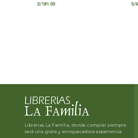
S/
181.00
S/
6
Librerias La Familia, donde comprar siempre
será una grata y enriquecedora experiencia.