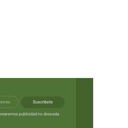
S/
76.00
Suscribete
nviaremos publicidad no deseada.