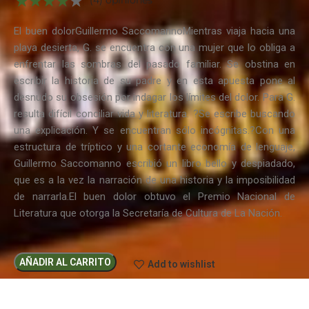
El buen dolorGuillermo SaccomannoMientras viaja hacia una
playa desierta, G. se encuentra con una mujer que lo obliga a
enfrentar las sombras del pasado familiar. Se obstina en
escribir la historia de su padre y en esta apuesta pone al
desnudo su obsesión por indagar los límites del dolor. Para G.
resulta difícil conciliar vida y literatura. ?Se escribe buscando
una explicación. Y se encuentran sólo incógnitas.?Con una
estructura de tríptico y una cortante economía de lenguaje,
Guillermo Saccomanno escribió un libro bello y despiadado,
que es a la vez la narración de una historia y la imposibilidad
de narrarla.El buen dolor obtuvo el Premio Nacional de
Literatura que otorga la Secretaría de Cultura de La Nación.
AÑADIR AL CARRITO
Add to wishlist