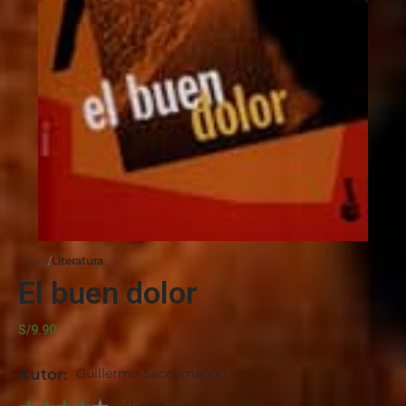
Inicio
Literatura
El buen dolor
S/
9.90
Autor:
Guillermo Saccomanno
(4) opiniones