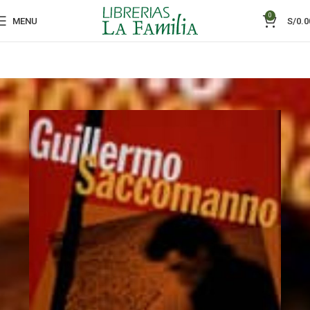
0
MENU
S/
0.0