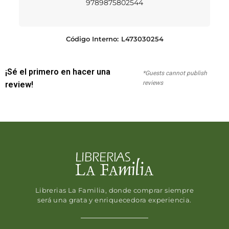
9789875802544
Código Interno:
L473030254
¡Sé el primero en hacer una
*Guests cannot publish
reviews
review!
Librerias La Familia, donde comprar siempre
será una grata y enriquecedora experiencia.