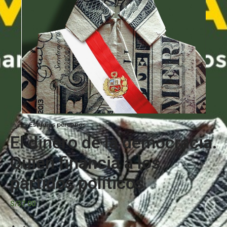
Inicio
Estudios peruanos
El dinero de la democracia.
Quién financia a los
partidos políticos
S/
37.00