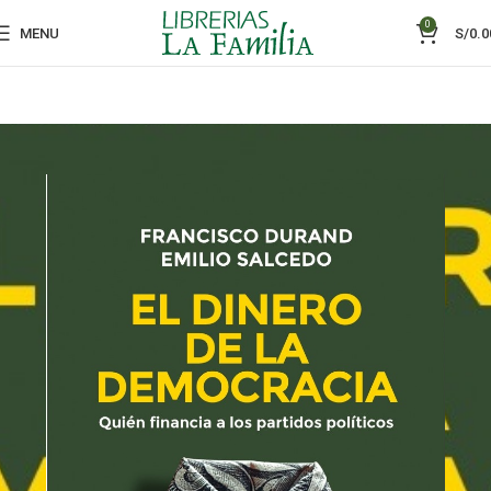
0
MENU
S/
0.0