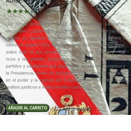
Autor:
Durand Francisco
(4) opiniones
¿De dónde proviene el dinero que financia las campañas
electorales? ¿Quién está en campaña, el dinero o el partido?
¿Cómo se canaliza este dinero? ¿Qué «deudas» genera y
cómo se pagan? Este libro estudia la financiación electoral,
sobre todo la que proviene de los grandes donantes —los
ricos y las grandes empresas— y va hacia los principales
partidos y candidatos que disputan el control del Congreso y
la Presidencia, desde un enfoque crítico y realista, centrado
en el poder y la captura del Estado, como alternativa a los
análisis jurídicos e institucionales convencionales.
AÑADIR AL CARRITO
Add to wishlist