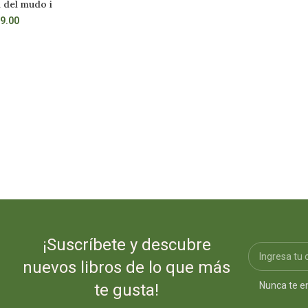
 del mudo i
Los mejores cuentos
R MÁS
AÑADIR AL CARRITO
9.00
S/
92.00
¡Suscríbete y descubre
nuevos libros de lo que más
Nunca te e
te gusta!