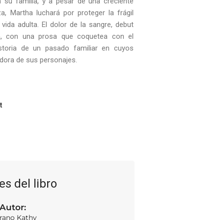
n su familia, y a pesar de una creciente
a, Martha luchará por proteger la frágil
 de la sangre, debut
va, con una prosa que coquetea con el
historia de un pasado familiar en cuyos
dora de sus personajes.
t
es del libro
Autor:
rano Kathy