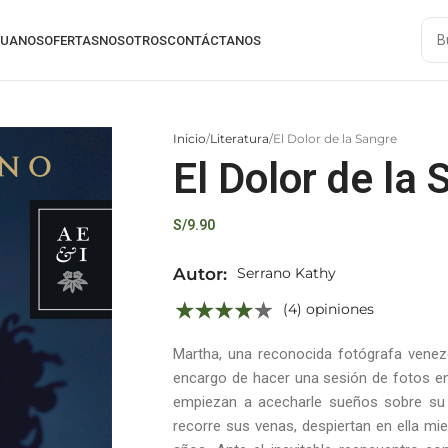
RUANOS
OFERTAS
NOSOTROS
CONTÁCTANOS
Inicio
Literatura
El Dolor de la Sangre
El Dolor de la
S/
9.90
Autor:
Serrano Kathy
(4) opiniones
Martha, una reconocida fotógrafa venezo
encargo de hacer una sesión de fotos en 
empiezan a acecharle sueños sobre su
recorre sus venas, despiertan en ella mi