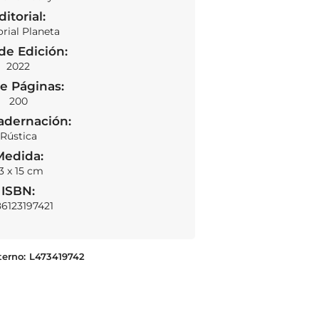
ditorial:
orial Planeta
de Edición:
2022
e Páginas:
SOLD OUT
200
adernación:
Rústica
Medida:
3 x 15 cm
ISBN:
6123197421
terno:
L473419742