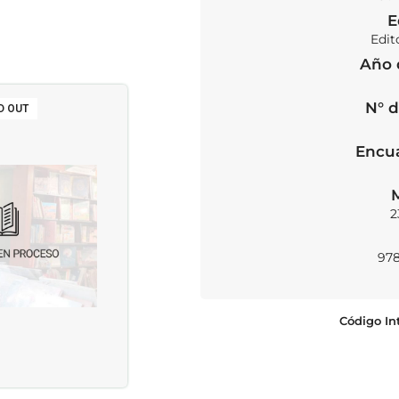
E
Edit
Año 
N° d
D OUT
Encu
2
978
Código In