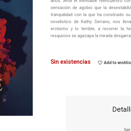
años. Ante el inevitable reencuentro co
sensación de agobio que la desestabiliz
tranquilidad con la que ha construido su vida adulta. El dolor
novelístico de Kathy Serrano, nos lle
erotismo y lo terrible, a recorrer la 
resquicios se agazapa la mirada desgarra
Sin existencias
Add to wishlis
Detall
Ser