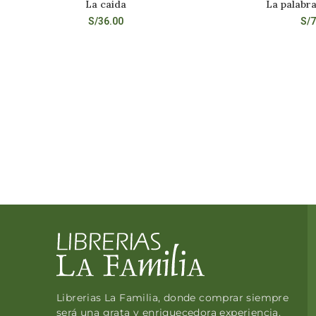
La caida
La palabra
LEER MÁS
LEE
S/
36.00
S/
7
Librerias La Familia, donde comprar siempre
será una grata y enriquecedora experiencia.