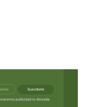
S/
95.00
Suscribete
nviaremos publicidad no deseada.