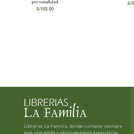
personalidad
S/
5
S/
103.00
Librerias La Familia, donde comprar siempre
será una grata y enriquecedora experiencia.