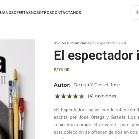
RUANOS
OFERTAS
NOSOTROS
CONTÁCTANOS
Inicio
Humanidades
El espectador i y ii
El espectador i 
S/
73.00
Autor:
Ortega Y Gasset Jose
(4) opiniones
«El Espectador» nació con la intención d
escrita por José Ortega y Gasset. Los 
impidieron cumplir el proyecto, pero p
esta colección se ofrecen de dos en dos