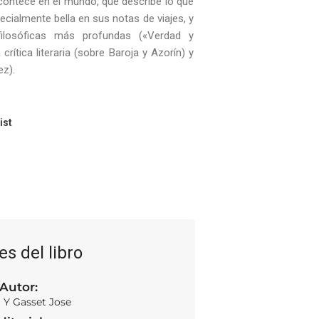
contece en el mundo, que describe lo que
cialmente bella en sus notas de viajes, y
filosóficas más profundas («Verdad y
 crítica literaria (sobre Baroja y Azorín) y
ez).
ist
es del libro
Autor:
 Y Gasset Jose