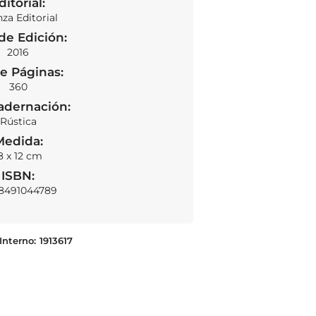
ditorial:
nza Editorial
de Edición:
2016
e Páginas:
SOLD OUT
360
adernación:
Rústica
Medida:
8 x 12 cm
ISBN:
8491044789
Interno:
1913617
La arqueologia del saber
LEER MÁS