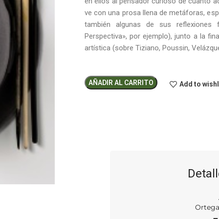
en ellos al pensador curioso de cuanto a
ve con una prosa llena de metáforas, espe
también algunas de sus reflexiones 
Perspectiva», por ejemplo), junto a la fina
artística (sobre Tiziano, Poussin, Velázqu
AÑADIR AL CARRITO
Add to wishl
Detall
Ortega