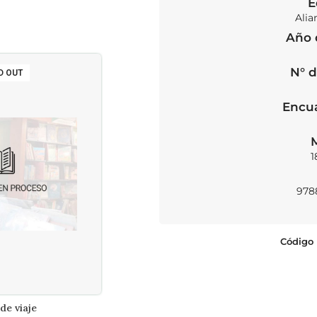
E
Alia
Año 
N° d
D OUT
Encu
1
978
Código 
de viaje
Historia de la sexualidad 2
R MÁS
AÑADIR AL CARRITO