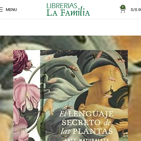
0
MENU
S/
0.0