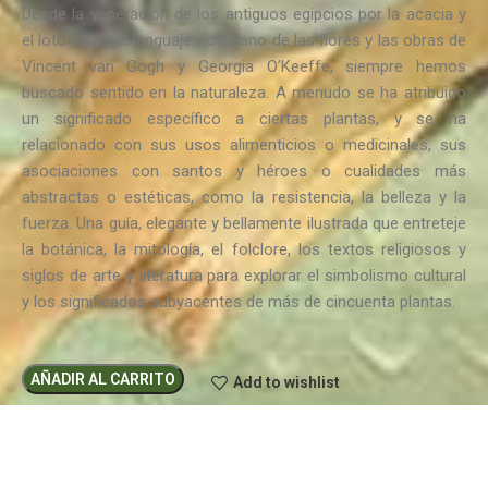
Desde la veneración de los antiguos egipcios por la acacia y
el loto hasta el lenguaje victoriano de las flores y las obras de
Vincent van Gogh y Georgia O’Keeffe, siempre hemos
buscado sentido en la naturaleza. A menudo se ha atribuido
un significado específico a ciertas plantas, y se ha
relacionado con sus usos alimenticios o medicinales, sus
asociaciones con santos y héroes o cualidades más
abstractas o estéticas, como la resistencia, la belleza y la
fuerza. Una guía, elegante y bellamente ilustrada que entreteje
la botánica, la mitología, el folclore, los textos religiosos y
siglos de arte y literatura para explorar el simbolismo cultural
y los significados subyacentes de más de cincuenta plantas.
AÑADIR AL CARRITO
Add to wishlist