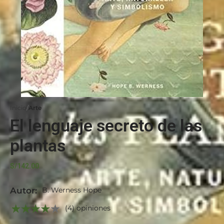
Inicio
Arte
El lenguaje secreto de las
plantas
S/
142.00
Autor:
B. Werness Hope
(4) opiniones