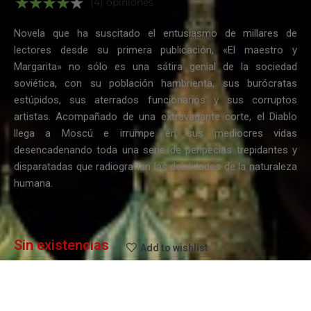
(4) opiniones
Novela que ha suscitado el entusiasmo de millares de
lectores desde su primera publicación, «El maestro y
Margarita» no sólo es una sátira genial de la sociedad
soviética, con su población hambrienta, sus burócratas
estúpidos, sus aterrados funcionarios y sus corruptos
artistas. Acompañado de una extravagante corte, el Diablo
llega a Moscú e irrumpe en sus mediocres vidas
desencadenando toda una serie de peripecias trepidantes y
disparatadas que radiografían las debilidades de la naturaleza
humana.
Sin existencias
Add to wishlist