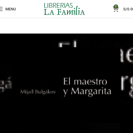
0
MENU
S/
0.0