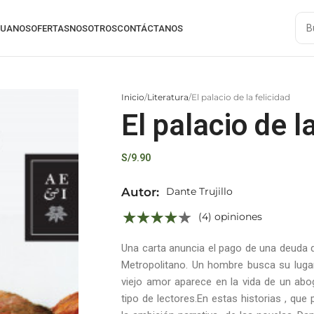
RUANOS
OFERTAS
NOSOTROS
CONTÁCTANOS
Inicio
Literatura
El palacio de la felicidad
El palacio de l
S/
9.90
Autor:
Dante Trujillo
(4) opiniones
Una carta anuncia el pago de una deuda 
Metropolitano. Un hombre busca su lugar
viejo amor aparece en la vida de un abog
tipo de lectores.En estas historias , que 