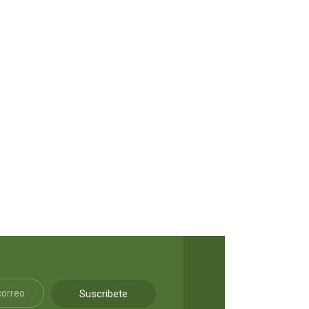
La sinfonía de la destrucción
AÑADIR AL CARRITO
S/
9.90
Suscribete