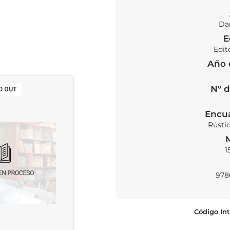
Dan
E
Edit
Año 
N° d
D OUT
SOLD OUT
Encu
Rústi
1
978
Código Int