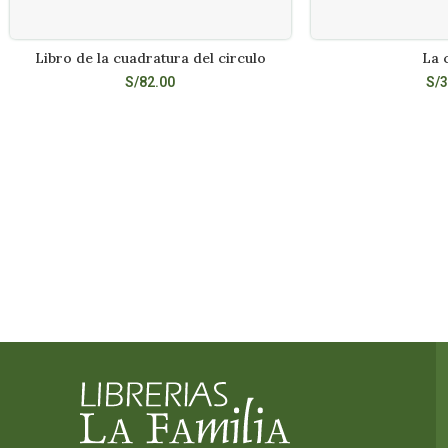
Libro de la cuadratura del circulo
La 
LEER MÁS
LEE
S/
82.00
S/
3