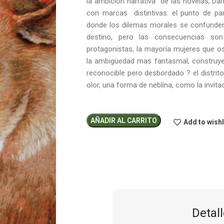
la ambición narrativa de las novelas, Dan
con marcas distintivas: el punto de par
donde los dilemas morales se confunden 
destino, pero las consecuencias son 
protagonistas, la mayoría mujeres que o
la ambigüedad mas fantasmal, construy
reconocible pero desbordado ? el distrit
olor, una forma de neblina, como la invita
AÑADIR AL CARRITO
Add to wishl
Detall