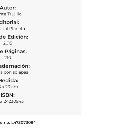
Autor:
te Trujillo
ditorial:
orial Planeta
de Edición:
2015
e Páginas:
210
adernación:
ca con solapas
Medida:
5 x 23 cm
ISBN:
6124230943
erno:
L473073094