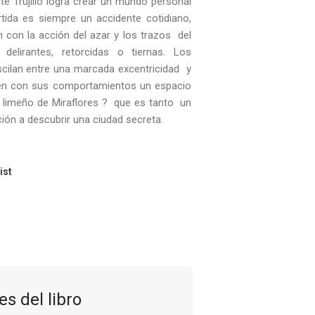
te Trujillo logra crear un mundo personal
tida es siempre un accidente cotidiano,
con la acción del azar y los trazos del
delirantes, retorcidas o tiernas. Los
scilan entre una marcada excentricidad y
en con sus comportamientos un espacio
o limeño de Miraflores ? que es tanto un
ción a descubrir una ciudad secreta.
ist
es del libro