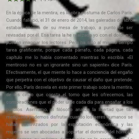
En la época de la mentira, es la obra póstuma de Carlos París.
Cuando falleció, el 31 de enero de 2014, las galeradas del libro
estaban encima de su mesa de trabajo, a punto de ser
revisadas por él. Esa tarea la he realizado yo con el dolor que
pueden imaginar los lectores. Pero ha sido al mismo tiempo
tarea gratificante, porque cada párrafo, cada página, cada
capítulo me lo había comentado mientras lo escribía. «El
mentiroso no es un ignorante sino un sapiente» dice París.
Efectivamente, el que miente lo hace a conciencia del engaño
que perpetra con el objetivo de causar el daño que pretende.
Por ello, París desvela en este primer trabajo sobre la mentira,
de los cinco que consta el tomo que les ofrecemos, las
conspiraciones que el poder urde cada día para engañar a los
pueblos. Asimismo, el filósofo analiza la libertad que tan
menguada podemos disfrutar, cuando los seres humanos se
hallan esclavizados por la explotación económica y las
mujeres se ven abocadas a soportar el dominio del hombre,