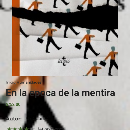
Inicio
Humanidades
En la epoca de la mentira
S/
52.00
Autor:
Paris Carlos
(4) opiniones