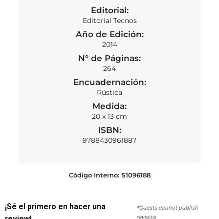
Editorial:
Editorial Tecnos
Año de Edición:
2014
N° de Páginas:
264
Encuadernación:
Rústica
Medida:
20 x 13 cm
ISBN:
9788430961887
Código Interno:
51096188
¡Sé el primero en hacer una
*Guests cannot publish
reviews
review!