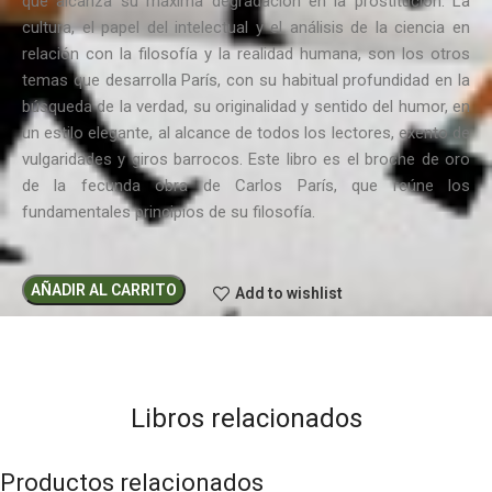
que alcanza su máxima degradación en la prostitución. La
cultura, el papel del intelectual y el análisis de la ciencia en
relación con la filosofía y la realidad humana, son los otros
temas que desarrolla París, con su habitual profundidad en la
búsqueda de la verdad, su originalidad y sentido del humor, en
un estilo elegante, al alcance de todos los lectores, exento de
vulgaridades y giros barrocos. Este libro es el broche de oro
de la fecunda obra de Carlos París, que reúne los
fundamentales principios de su filosofía.
AÑADIR AL CARRITO
Add to wishlist
Libros relacionados
Productos relacionados