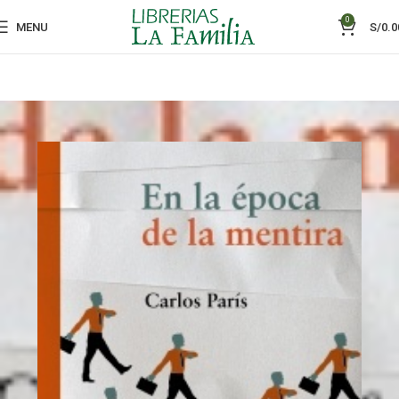
0
MENU
S/
0.0