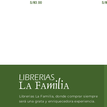
S/
83.00
S/
8
Librerias La Familia, donde comprar siempre
será una grata y enriquecedora experiencia.