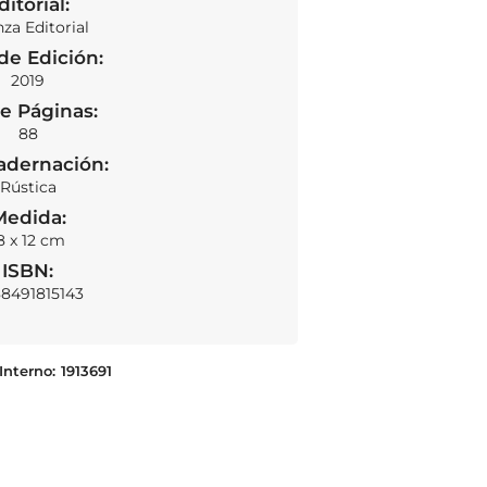
ditorial:
nza Editorial
de Edición:
2019
e Páginas:
SOLD OUT
88
adernación:
Rústica
Medida:
8 x 12 cm
ISBN:
8491815143
Interno:
1913691
Altazor. temblor del cielo
LEER MÁS