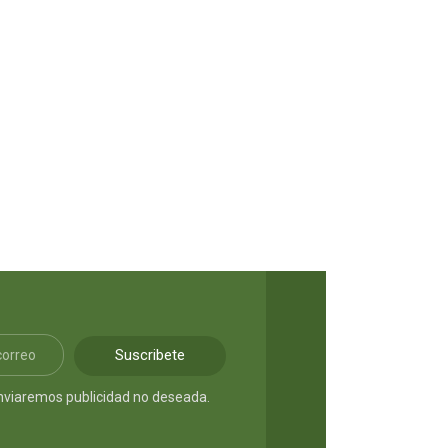
S/
45.00
Suscribete
nviaremos publicidad no deseada.