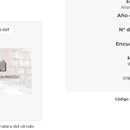
E
Alia
Año 
N° d
D OUT
Encu
1
978
Código 
ratura del circulo
Demian
R MÁS
AÑADIR AL CARRITO