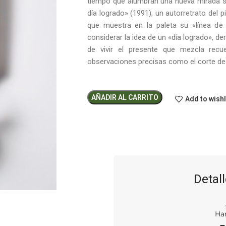
tiempo que alumbran una nueva mirada so
día logrado» (1991), un autorretrato del pi
que muestra en la paleta su «línea de l
considerar la idea de un «día logrado», de
de vivir el presente que mezcla recu
observaciones precisas como el corte de u
AÑADIR AL CARRITO
Add to wishl
Detall
Ha