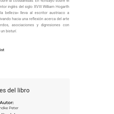
bre la cotidianidad. En «Ensayo sobre el
ntor inglés del siglo XVIII William Hogarth
a belleza» lleva al escritor austriaco a
rivando hacia una reflexión acerca del arte
erdos, asociaciones y digresiones con
n bisturí.
ist
es del libro
Autor:
ndke Peter