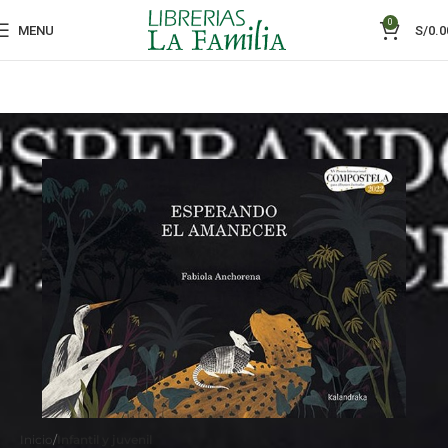
0
MENU
S/
0.0
Inicio
Infantil y juvenil