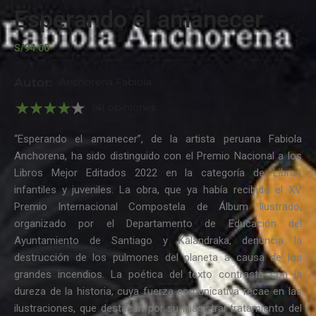
Esperando el amanecer
S/
94.00
Autor:
Anchorena Fabiola
(4) opiniones
“Esperando el amanecer”, de la artista peruana Fabiola
Anchorena, ha sido distinguido con el Premio Nacional a los
Libros Mejor Editados 2022 en la categoría de Libros
infantiles y juveniles. La obra, que ya había recibido el XV
Premio Internacional Compostela de Álbum Ilustrado,
organizado por el Departamento de Educación del
Ayuntamiento de Santiago y Kalandraka, denuncia la
destrucción de los pulmones del planeta a causa de los
grandes incendios. La poética del texto contrasta con la
dureza de la historia, cuya fuerza comunicativa recae en las
ilustraciones, que destacan por su magistral tratamiento del