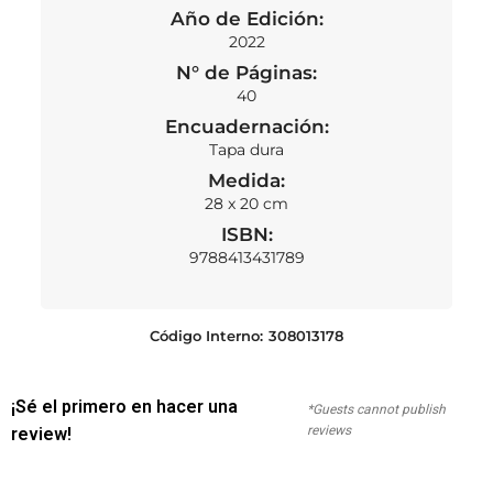
Año de Edición:
2022
N° de Páginas:
40
Encuadernación:
Tapa dura
Medida:
28 x 20 cm
ISBN:
9788413431789
Código Interno:
308013178
¡Sé el primero en hacer una
*Guests cannot publish
reviews
review!