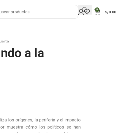
0
S/
0.00
uerta
ndo a la
za los orígenes, la periferia y el impacto
utor muestra cómo los políticos se han