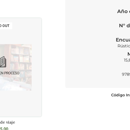
Año 
N° d
D OUT
Encu
Rústi
15,
978
Código In
de viaje
Los encantos del poder
R MÁS
AÑADIR AL CARRITO
5.00
S/
72.00