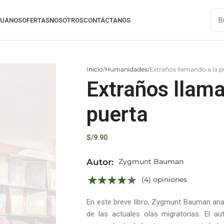
RUANOS
OFERTAS
NOSOTROS
CONTÁCTANOS
Inicio
Humanidades
Extraños llamando a la p
Extraños llama
puerta
S/
9.90
Autor:
Zygmunt Bauman
(4) opiniones
En este breve libro, Zygmunt Bauman anali
de las actuales olas migratorias. El a