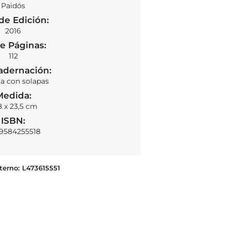
Paidós
de Edición:
2016
e Páginas:
112
adernación:
ca con solapas
Medida:
8 x 23,5 cm
ISBN:
9584255518
terno:
L473615551
Ahora, feminismo
AÑADIR AL CARRITO
S/
76.00