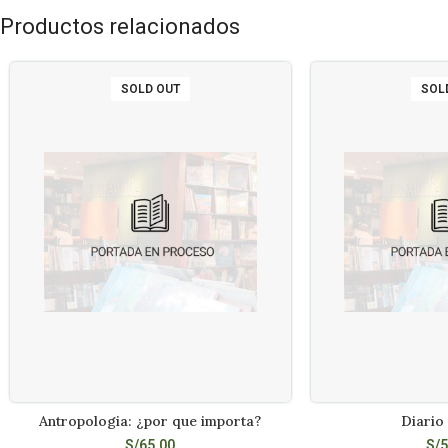
Productos relacionados
SOLD OUT
SOL
Antropologia: ¿por que importa?
Diario 
LEER MÁS
LEE
S/
65.00
S/
5