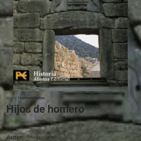
Inicio
Humanidades
Hijos de homero
S/
58.00
Autor:
Souviron Bernardo