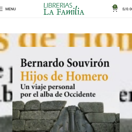
0
MENU
S/
0.0