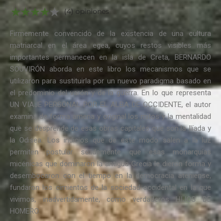
(4) opiniones
Firmemente convencido de la existencia de una cultura
matriarcal en el área egea, cuyos restos visibles más
importantes permanecen en la isla de Creta, BERNARDO
SOUVIRÓN aborda en este libro los mecanismos que se
utilizaron para sustituirla por un nuevo paradigma basado en
el predominio del varón y de la guerra. En lo que representa
UN VIAJE PERSONAL POR EL ALBA DE OCCIDENTE, el autor
examina de forma amena y original los mitos y la mentalidad
que se desprende de esas obras capitales que son la Ilíada y
la Odisea. Los indicios que de este modo salen a la luz
permiten postular sólidamente que esas monarquías
micénicas que dominaron la antigua Grecia le dieron forma y
desembocaron con el tiempo en la democracia ateniense,
fundaron los cimientos de la sociedad occidental en la que
vivimos, inadvertidamente, como verdaderos HIJOS DE
HOMERO.