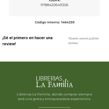
9788420649306
Código Interno:
1464259
¡Sé el primero en hacer una
*Guests cannot publish
reviews
review!
Librerias La Familia, donde comprar siempre
será una grata y enriquecedora experiencia.