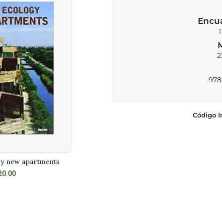
Encu
T
2
978
Código I
y new apartments
Clever solutions for small apartments
L CARRITO
LEER MÁS
20.00
S/
92.00