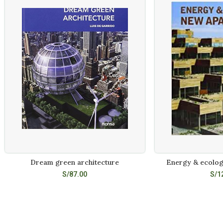
Dream green architecture
Energy & ecolog
AÑADIR AL CARRITO
AÑADIR A
S/
87.00
S/
1