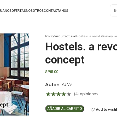
RUANOS
OFERTAS
NOSOTROS
CONTÁCTANOS
Inicio
Arquitectura
Hostels. a revolutionary 
Hostels. a rev
concept
S/
95.00
Autor:
Aa.Vv
(4) opiniones
AÑADIR AL CARRITO
Add to wishl