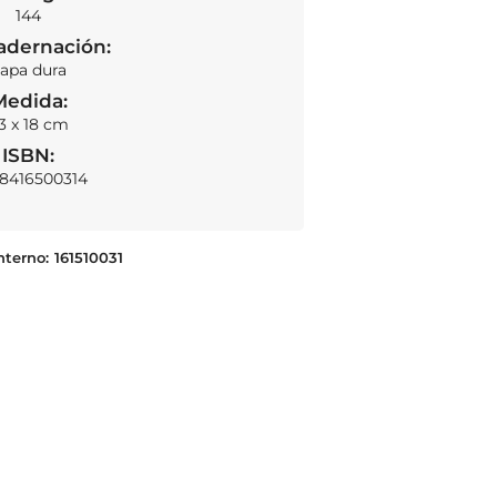
144
adernación:
apa dura
Medida:
3 x 18 cm
ISBN:
8416500314
nterno:
161510031
Niemeyer
LEER MÁS
S/
96.00