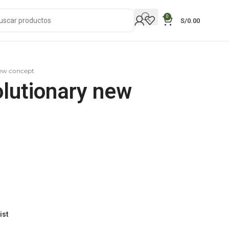
0
S/
0.00
new concept
olutionary new
ist