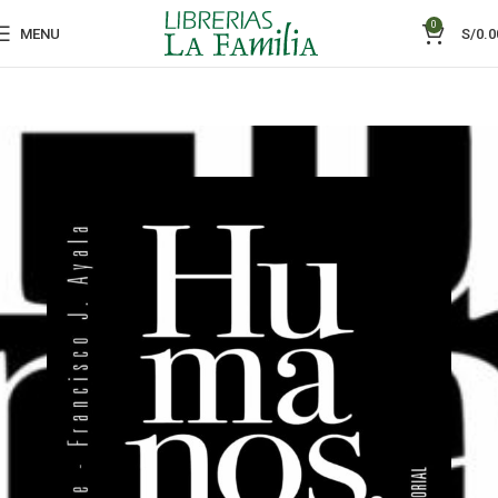
0
MENU
S/
0.0