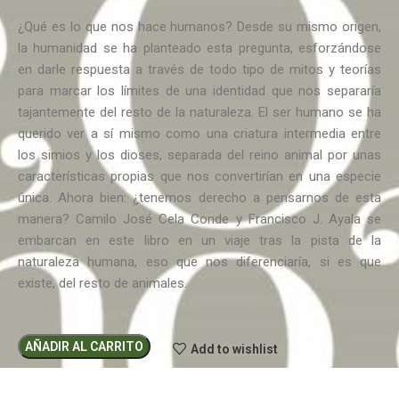
¿Qué es lo que nos hace humanos? Desde su mismo origen,
la humanidad se ha planteado esta pregunta, esforzándose
en darle respuesta a través de todo tipo de mitos y teorías
para marcar los límites de una identidad que nos separaría
tajantemente del resto de la naturaleza. El ser humano se ha
querido ver a sí mismo como una criatura intermedia entre
los simios y los dioses, separada del reino animal por unas
características propias que nos convertirían en una especie
única. Ahora bien: ¿tenemos derecho a pensarnos de esta
manera? Camilo José Cela Conde y Francisco J. Ayala se
embarcan en este libro en un viaje tras la pista de la
naturaleza humana, eso que nos diferenciaría, si es que
existe, del resto de animales.
AÑADIR AL CARRITO
Add to wishlist