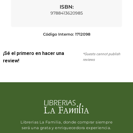
ISBN:
9788413620985
Código Interno:
1712098
¡Sé el primero en hacer una
*Guests cannot publish
reviews
review!
Librerias La Familia, donde comprar siempre
será una grata y enriquecedora experiencia.