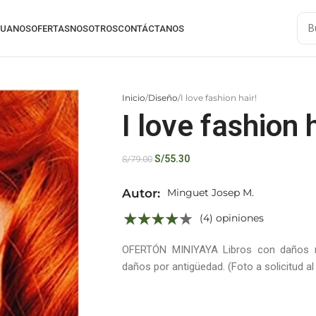
RUANOS
OFERTAS
NOSOTROS
CONTÁCTANOS
Inicio
Diseño
I love fashion hair!
I love fashion h
S/
55.30
S/
79.00
Autor:
Minguet Josep M.
(4) opiniones
OFERTÓN MINIYAYA Libros con daños me
daños por antigüedad. (Foto a solicitud 