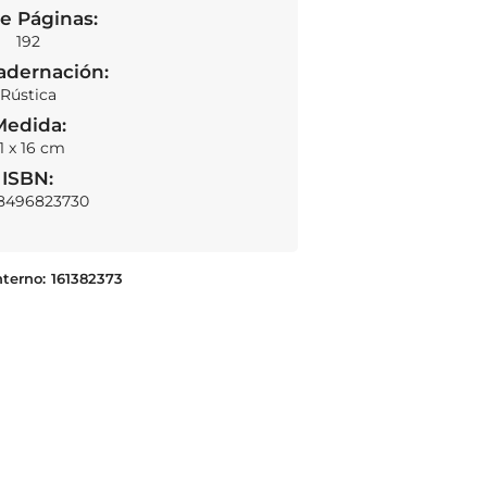
e Páginas:
192
adernación:
Rústica
Medida:
1 x 16 cm
ISBN:
8496823730
nterno:
161382373
European product design
AÑADIR AL CARRITO
S/
87.00