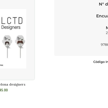
N° d
Encu
2
978
Código I
elona designers
Pop papercraft
L CARRITO
AÑADIR AL CARRITO
45.00
S/
68.00