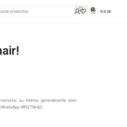
0
S/
0.00
air!
nores; su interior generalmente bien;
al WhatsApp 989279642)