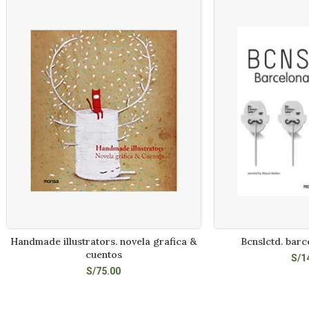
Handmade illustrators. novela grafica &
Bcnslctd. barc
AÑADIR AL CARRITO
AÑADIR A
cuentos
S/
1
S/
75.00