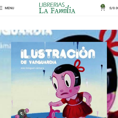
0
MENU
S/
0.0