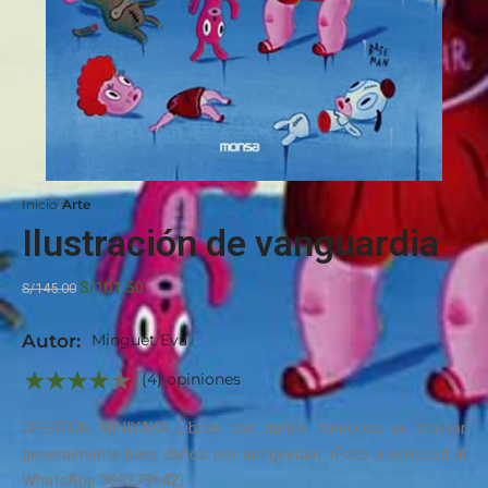
Inicio
Arte
Ilustración de vanguardia
S/
101.50
S/
145.00
Autor:
Minguet Eva
(4) opiniones
OFERTÓN MINIYAYA Libros con daños menores; su interior
generalmente bien; daños por antigüedad. (Foto a solicitud al
WhatsApp 989279642)