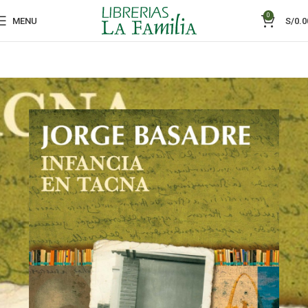
0
MENU
S/
0.0