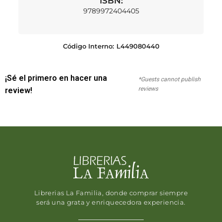
ISBN:
9789972404405
Código Interno:
L449080440
¡Sé el primero en hacer una
*Guests cannot publish
reviews
review!
Librerias La Familia, donde comprar siempre
será una grata y enriquecedora experiencia.