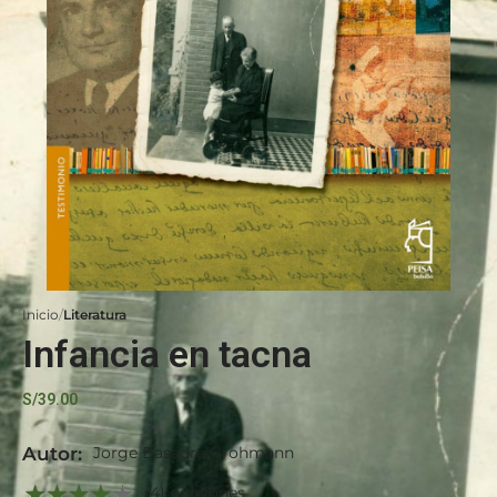
Inicio
Literatura
Infancia en tacna
S/
39.00
Autor:
Jorge Basadre Grohmann
(4) opiniones