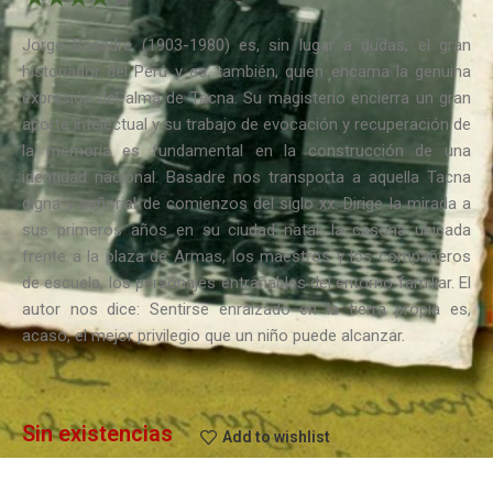
Jorge Basadre (1903-1980) es, sin lugar a dudas, el gran
historiador del Perú y es, también, quien encarna la genuina
expresión del alma de Tacna. Su magisterio encierra un gran
aporte intelectual y su trabajo de evocación y recuperación de
la memoria es fundamental en la construcción de una
identidad nacional. Basadre nos transporta a aquella Tacna
digna y señorial de comienzos del siglo xx. Dirige la mirada a
sus primeros años en su ciudad natal: la casona ubicada
frente a la plaza de Armas, los maestros y los compañeros
de escuela, los personajes entrañables del entorno familiar. El
autor nos dice: Sentirse enraizado en la tierra propia es,
acaso, el mejor privilegio que un niño puede alcanzar.
Sin existencias
Add to wishlist