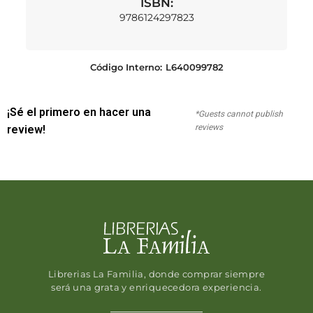
ISBN:
9786124297823
Código Interno:
L640099782
¡Sé el primero en hacer una
*Guests cannot publish
reviews
review!
Librerias La Familia, donde comprar siempre
será una grata y enriquecedora experiencia.