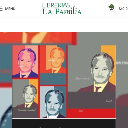
0
MENU
S/
0.0