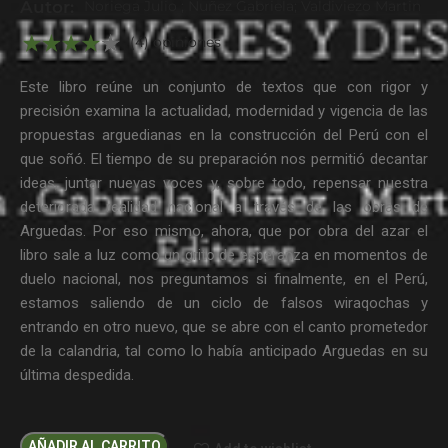
Autor:
Noriega Julio ; Nuñez Gabriela; Valdiviezo Martin
(4) opiniones
Este libro reúne un conjunto de textos que con rigor y
precisión examina la actualidad, modernidad y vigencia de las
propuestas arguedianas en la construcción del Perú con el
que soñó. El tiempo de su preparación nos permitió decantar
ideas, juntar nuevas voces y, sobre todo, repensar nuestra
deteriorada realidad nacional a través de las obras de
Arguedas. Por eso mismo, ahora, que por obra del azar el
libro sale a luz como un grito de esperanza en momentos de
duelo nacional, nos preguntamos si finalmente, en el Perú,
estamos saliendo de un ciclo de falsos wiraqochas y
entrando en otro nuevo, que se abre con el canto prometedor
de la calandria, tal como lo había anticipado Arguedas en su
última despedida.
AÑADIR AL CARRITO