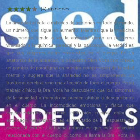
(4) opiniones
La ansiedad afecta a millones de personas en todo el mundo,
un número que sigue en aumento. Mientras que la medicina
convencional tiende a ver la ansiedad como un problema
vinculado a la química cerebral y la psicología, la verdad es
que sus orígenes están enraizados en el cuerpo. En La
anatomía de la ansiedad, la psiquiatra Ellen Vora nos ofrece
un cambio de paradigma en nuestra comprensión de la salud
mental y sugiere que la ansiedad no es simplemente un
trastorno cerebral sino una afección de todo el cuerpo. En su
trabajo clínico, la Dra. Vora ha descubierto que los síntomas
de la ansiedad a menudo se pueden atribuir a desequilibrios
en el cuerpo. La incomodidad emocional y física que
experimentamos (insomnio, confusión mental, dolor de
estómago, nerviosismo) es el resultado de la respuesta del
cuerpo al estrés. La buena noticia es que esta ansiedad
relacionada con el cuerpo o, como la llama la Dra. Vora, la