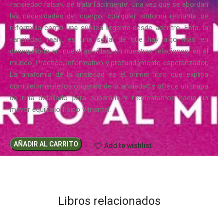
«ansiedad falsa», se trata fácilmente. Una vez que se abordan
las necesidades del cuerpo, cualquier síntoma restante se
reformula como una súplica urgente desde adentro. Esta, la
«ansiedad real», es una señal de que hay algo más en
desequilibrio en nuestras vidas, en nuestras relaciones, en el
mundo. Práctico, informativo y profundamente esperanzador,
La anatomía de la ansiedad es el primer libro que explica
completamente los orígenes de la ansiedad y ofrece un mapa
de ruta detallado para superarla y reorientarnos hacia un
mayor equilibrio físico y mental.
AÑADIR AL CARRITO
Add to wishlist
Libros relacionados