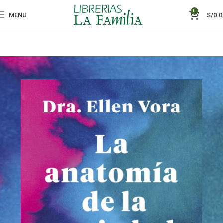
0
MENU
S/
0.0