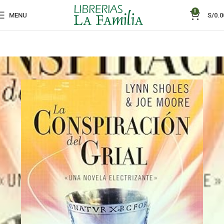
0
MENU
S/
0.0