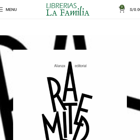
0
MENU
S/
0.0