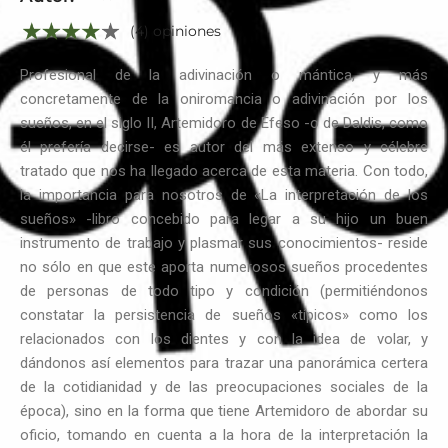
(4) opiniones
Profesional de la adivinación o mántica, y más
concretamente de la oniromancia o adivinación por los
sueños, en el siglo II, Artemidoro de Éfeso -o de Daldis, como
él prefería decirse- es autor del más extenso y célebre
tratado que nos ha llegado acerca de esta materia. Con todo,
la importancia para nosotros de «La interpretación de los
sueños» -libro concebido para legar a su hijo un buen
instrumento de trabajo y plasmar sus conocimientos- reside
no sólo en que este aporta numerosos sueños procedentes
de personas de todo tipo y condición (permitiéndonos
constatar la persistencia de sueños «típicos» como los
relacionados con los dientes y con la idea de volar, y
dándonos así elementos para trazar una panorámica certera
de la cotidianidad y de las preocupaciones sociales de la
época), sino en la forma que tiene Artemidoro de abordar su
oficio, tomando en cuenta a la hora de la interpretación la